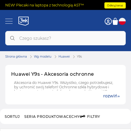
NEW! Plecaki na laptopa z technologią AST™
Odkryj teraz
Strona główna
Wg modelu
Huawei
Y9s
Huawei Y9s - Akcesoria ochronne
Akcesoria do Huawei Y9s. Wszystko, czego potrzebujesz,
by uchronić swój telefon! Ochronne szkła hybrydowe i
hartowane, etui i case'y, folie ochronne do Huawei Y9s.
rozwiń
SORTUJ
SERIA PRODUKTOWA
CECHY
FILTRY