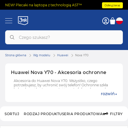
NEW! Plecaki na laptopa z technologią AST™
Odkryj teraz
Strona główna
Wg modelu
Huawei
Nova Y70
Huawei Nova Y70 - Akcesoria ochronne
Akcesoria do Huawei Nova Y70. Wszystko, czego
potrzebujesz, by uchronić swój telefon! Ochronne szkła
hybrydowe i hartowane, etui i case'y, folie ochronne do
rozwiń
Huawei Nova Y70.
SORTUJ
RODZAJ PRODUKTU
SERIA PRODUKTOWA
FILTRY