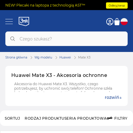
NEW! Plecaki na laptopa z technologią AST™
Odkryj teraz
Strona główna
Wg modelu
Huawei
Mate X3
Huawei Mate X3 - Akcesoria ochronne
Akcesoria do Huawei Mate X3. Wszystko, czego
potrzebujesz, by uchronić swój telefon! Ochronne szkła
hybrydowe i hartowane, etui i case'y, folie ochronne do
rozwiń
Huawei Mate X3.
SORTUJ
RODZAJ PRODUKTU
SERIA PRODUKTOWA
FILTRY