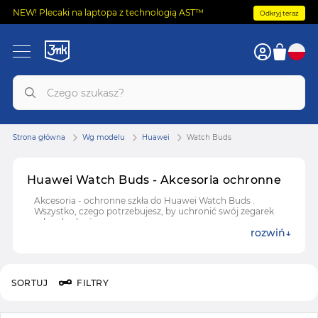
NEW! Plecaki na laptopa z technologią AST™
Odkryj teraz
Strona główna
Wg modelu
Huawei
Watch Buds
Huawei Watch Buds - Akcesoria ochronne
Akcesoria - ochronne szkła do Huawei Watch Buds .
Wszystko, czego potrzebujesz, by uchronić swój zegarek
od uszkodzeń.
rozwiń
SORTUJ
FILTRY