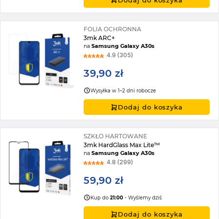
FOLIA OCHRONNA
3mk ARC+
na
Samsung Galaxy A30s
4.9 (305)
39,90 zł
Wysyłka w 1–2 dni robocze
Dodaj do koszyka
SZKŁO HARTOWANE
3mk HardGlass Max Lite™
na
Samsung Galaxy A30s
4.8 (299)
59,90 zł
Kup do
21:00
- Wyślemy dziś
Dodaj do koszyka