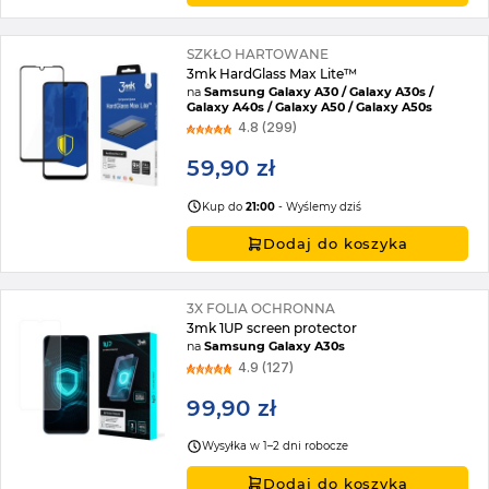
SZKŁO HARTOWANE
3mk HardGlass Max Lite™
na
Samsung Galaxy A30 / Galaxy A30s /
Galaxy A40s / Galaxy A50 / Galaxy A50s
4.8 (299)
59,90 zł
Kup do
21:00
- Wyślemy dziś
Dodaj do koszyka
3X FOLIA OCHRONNA
3mk 1UP screen protector
na
Samsung Galaxy A30s
4.9 (127)
99,90 zł
Wysyłka w 1–2 dni robocze
Dodaj do koszyka