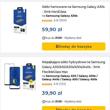
Szkło hartowane na Samsung Galaxy A30s
- 3mk HardGlass
na
Samsung Galaxy A30s
4.8 (264)
59,90 zł
Kup do
21:00
- Wyślemy dziś
Dodaj do koszyka
Niepękające szkło hybrydowe na Samsung
Galaxy A30/A50/A30s/A50s/A40s - 3mk
FlexibleGlass Max
na
Samsung Galaxy A30 / Galaxy A30s /
Galaxy A40s / Galaxy A50 / Galaxy A50s
4.8 (125)
39,90 zł
Kup do
21:00
- Wyślemy dziś
Dodaj do koszyka