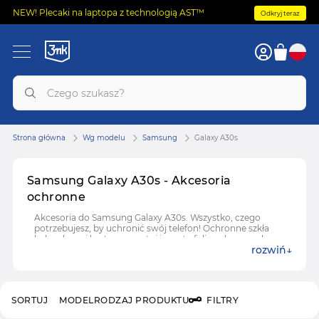
NEW! Plecaki na laptopa z technologią AST™
Odkryj teraz
Strona główna
Wg modelu
Samsung
Galaxy A30s
Samsung Galaxy A30s - Akcesoria
ochronne
Akcesoria do Samsung Galaxy A30s. Wszystko, czego
potrzebujesz, by uchronić swój telefon! Ochronne szkła
hybrydowe i hartowane, etui i case'y, folie ochronne do
rozwiń
Samsung Galaxy A30s.
SORTUJ
MODEL
RODZAJ PRODUKTU
FILTRY