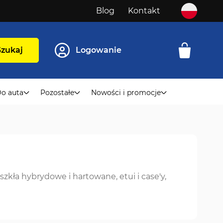
Blog
Kontakt
Szukaj
Logowanie
o auta
Pozostałe
Nowości i promocje
e
zkła hybrydowe i hartowane, etui i case'y,