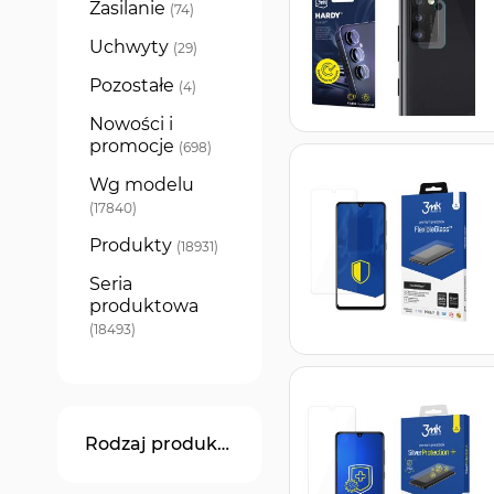
Zasilanie
produkty
74
Uchwyty
produkty
29
Pozostałe
produkty
4
Nowości i
promocje
produkty
698
Wg modelu
produkty
17840
Produkty
produkty
18931
Seria
produktowa
produkty
18493
Rodzaj produktu