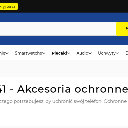
ryj teraz
nie
Smartwatche
Plecaki
Audio
Uchwyty
D
1 - Akcesoria ochronn
zego potrzebujesz, by uchronić swój telefon! Ochronne s