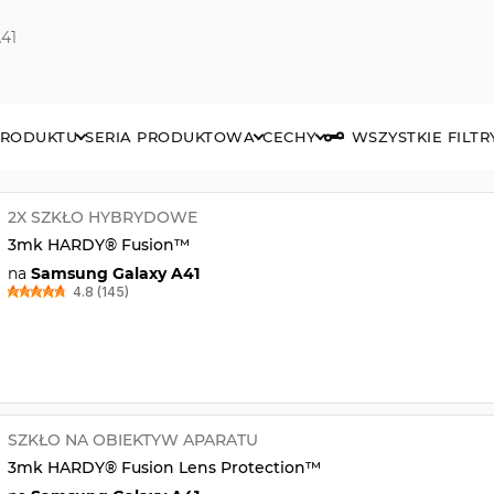
A41
PRODUKTU
SERIA PRODUKTOWA
CECHY
WSZYSTKIE FILTR
2X SZKŁO HYBRYDOWE
3mk HARDY® Fusion™
na
Samsung Galaxy A41
4.8 (145)
SZKŁO NA OBIEKTYW APARATU
3mk HARDY® Fusion Lens Protection™