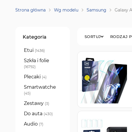
Strona główna
Wg modelu
Samsung
Galaxy 
Filtry
Kategoria
SORTUJ
RODZAJ 
Etui
produkty
1436
Szkła i folie
produkty
16792
Plecaki
produkty
4
Smartwatche
produkty
45
Zestawy
produkty
3
Do auta
produkty
430
Audio
produkty
7