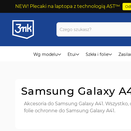
NEW! Plecaki na laptopa z technologią AST™
Odk
Przejdź
do
treści
Wg modelu
Etui
Szkła i folie
Zasila
Samsung Galaxy A4
Akcesoria do Samsung Galaxy A41. Wszystko, c
folie ochronne do Samsung Galaxy A41.