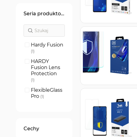
Seria produktowa
Hardy Fusion
produkt
1
HARDY
Fusion Lens
Protection
produkt
1
FlexibleGlass
Pro
produkt
1
FlexibleGlass
produkt
1
1UP screen
Cechy
protector
produkt
1