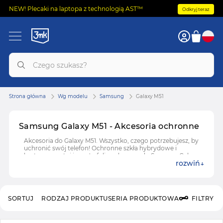
NEW! Plecaki na laptopa z technologią AST™
Odkryj teraz
Strona główna
Wg modelu
Samsung
Galaxy M51
Samsung Galaxy M51 - Akcesoria ochronne
Akcesoria do Galaxy M51. Wszystko, czego potrzebujesz, by
uchronić swój telefon! Ochronne szkła hybrydowe i
hartowane, etui i case'y, folie ochronne do SamsungGalaxy
rozwiń
M51.
SORTUJ
RODZAJ PRODUKTU
SERIA PRODUKTOWA
FILTRY