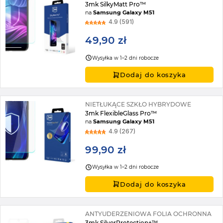
3mk SilkyMatt Pro™
na
Samsung Galaxy M51
4.9 (591)
49,90 zł
Wysyłka w 1–2 dni robocze
Dodaj do koszyka
NIETŁUKĄCE SZKŁO HYBRYDOWE
3mk FlexibleGlass Pro™
na
Samsung Galaxy M51
4.9 (267)
99,90 zł
Wysyłka w 1–2 dni robocze
Dodaj do koszyka
ANTYUDERZENIOWA FOLIA OCHRONNA
3mk SilverProtection+™