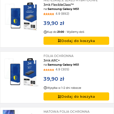
NIETŁUKĄCE SZKŁO HYBRYDOWE
3mk FlexibleGlass™
na
Samsung Galaxy M51
4.9 (892)
39,90 zł
Kup do
21:00
- Wyślemy dziś
Dodaj do koszyka
FOLIA OCHRONNA
3mk ARC+
na
Samsung Galaxy M51
4.9 (305)
39,90 zł
Wysyłka w 1–2 dni robocze
Dodaj do koszyka
MATOWA FOLIA OCHRONNA