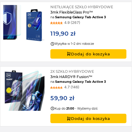
NIETŁUKĄCE SZKŁO HYBRYDOWE
3mk FlexibleGlass Pro™
na
Samsung Galaxy Tab Active 3
4.9 (267)
119,90 zł
Wysyłka w 1–2 dni robocze
Dodaj do koszyka
2X SZKŁO HYBRYDOWE
3mk HARDY® Fusion™
na
Samsung Galaxy Tab Active 3
4.7 (146)
59,90 zł
Kup do
21:00
- Wyślemy dziś
Dodaj do koszyka