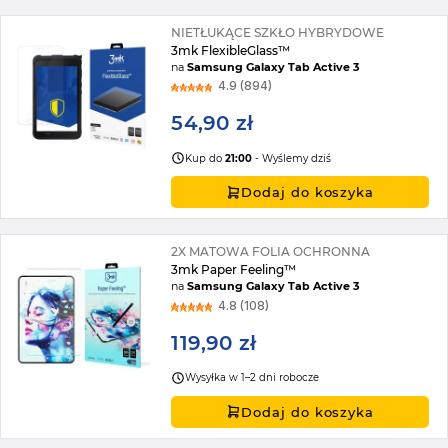
NIETŁUKĄCE SZKŁO HYBRYDOWE
3mk FlexibleGlass™
na
Samsung Galaxy Tab Active 3
4.9 (894)
54,90 zł
Kup do
21:00
- Wyślemy dziś
Dodaj do koszyka
2X MATOWA FOLIA OCHRONNA
3mk Paper Feeling™
na
Samsung Galaxy Tab Active 3
4.8 (108)
119,90 zł
Wysyłka w 1–2 dni robocze
Dodaj do koszyka