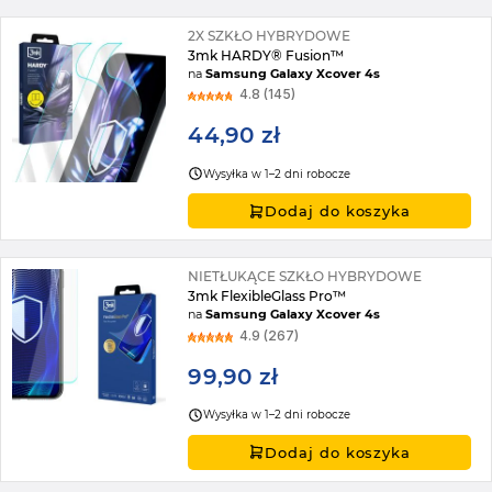
2X SZKŁO HYBRYDOWE
3mk HARDY® Fusion™
na
Samsung Galaxy Xcover 4s
4.8 (145)
44,90 zł
Wysyłka w 1–2 dni robocze
Dodaj do koszyka
NIETŁUKĄCE SZKŁO HYBRYDOWE
3mk FlexibleGlass Pro™
na
Samsung Galaxy Xcover 4s
4.9 (267)
99,90 zł
Wysyłka w 1–2 dni robocze
Dodaj do koszyka