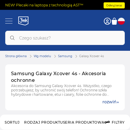
NEW! Plecaki na laptopa z technologią AST™
Odkryj teraz
Strona główna
Wg modelu
Samsung
Galaxy Xcover 4s
Samsung Galaxy Xcover 4s - Akcesoria
ochronne
Akcesoria do Samsung Galaxy Xcover 4s. Wszystko, czego
potrzebujesz, by uchronić swój telefon! Ochronne szkła
hybrydowe i hartowane, etui i case'y, folie ochronne do
Samsung Galaxy Xcover 4s.
rozwiń
SORTUJ
RODZAJ PRODUKTU
SERIA PRODUKTOWA
FILTRY