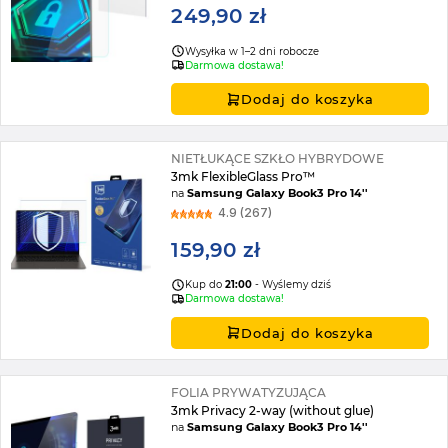
249,90 zł
Wysyłka w 1–2 dni robocze
Darmowa dostawa!
Dodaj do koszyka
NIETŁUKĄCE SZKŁO HYBRYDOWE
3mk FlexibleGlass Pro™
na
Samsung Galaxy Book3 Pro 14''
4.9 (267)
159,90 zł
Kup do
21:00
- Wyślemy dziś
Darmowa dostawa!
Dodaj do koszyka
FOLIA PRYWATYZUJĄCA
3mk Privacy 2-way (without glue)
na
Samsung Galaxy Book3 Pro 14''