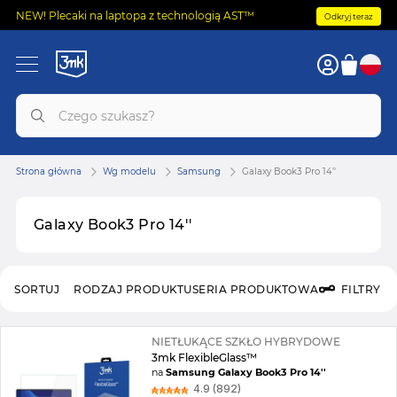
NEW! Plecaki na laptopa z technologią AST™
Odkryj teraz
Strona główna
Wg modelu
Samsung
Galaxy Book3 Pro 14''
Galaxy Book3 Pro 14''
SORTUJ
RODZAJ PRODUKTU
SERIA PRODUKTOWA
FILTRY
NIETŁUKĄCE SZKŁO HYBRYDOWE
3mk FlexibleGlass™
na
Samsung Galaxy Book3 Pro 14''
4.9 (892)