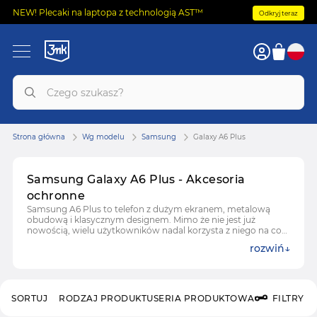
NEW! Plecaki na laptopa z technologią AST™
Odkryj teraz
Strona główna
Wg modelu
Samsung
Galaxy A6 Plus
Samsung Galaxy A6 Plus - Akcesoria
ochronne
Samsung A6 Plus to telefon z dużym ekranem, metalową
obudową i klasycznym designem. Mimo że nie jest już
nowością, wielu użytkowników nadal korzysta z niego na co
dzień. W tej kategorii znajdziesz akcesoria ochronne
rozwiń
stworzone specjalnie na ten model. Produkty te pozwalają
zadbać o ekran, obiektyw aparatu i powierzchnię obudowy.
Wszystkie warianty są dopasowane do wymiarów Samsung
A6 Plus i nie zakłócają działania funkcji urządzenia.
SORTUJ
RODZAJ PRODUKTU
SERIA PRODUKTOWA
FILTRY