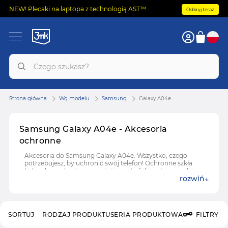
NEW! Plecaki na laptopa z technologią AST™
Odkryj teraz
Strona główna
Wg modelu
Samsung
Galaxy A04e
Samsung Galaxy A04e - Akcesoria
ochronne
Akcesoria do Samsung Galaxy A04e. Wszystko, czego
potrzebujesz, by uchronić swój telefon! Ochronne szkła
hybrydowe i hartowane, etui i case'y, folie ochronne do
rozwiń
Samsung Galaxy A04e.
SORTUJ
RODZAJ PRODUKTU
SERIA PRODUKTOWA
FILTRY