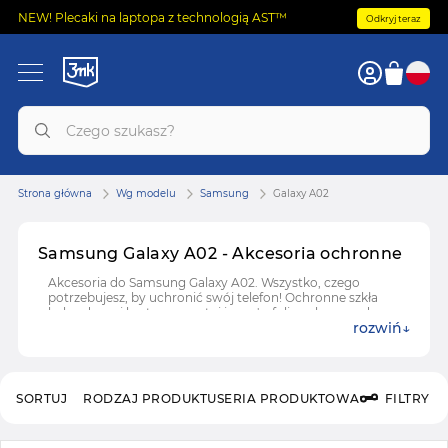
NEW! Plecaki na laptopa z technologią AST™
Odkryj teraz
Strona główna
Wg modelu
Samsung
Galaxy A02
Samsung Galaxy A02 - Akcesoria ochronne
Akcesoria do Samsung Galaxy A02. Wszystko, czego
potrzebujesz, by uchronić swój telefon! Ochronne szkła
hybrydowe i hartowane, etui i case'y, folie ochronne do
rozwiń
Samsung Galaxy A02.
SORTUJ
RODZAJ PRODUKTU
SERIA PRODUKTOWA
FILTRY