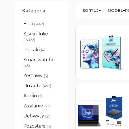
Filtry
Kategoria
SORTUJ
MODEL
R
Etui
produkty
1442
Szkła i folie
produkty
16822
Plecaki
produkty
4
Smartwatche
produkty
45
Zestawy
produkty
3
Do auta
produkty
457
Audio
produkty
7
Zasilanie
produkty
73
Uchwyty
produkty
29
Pozostałe
produkty
4