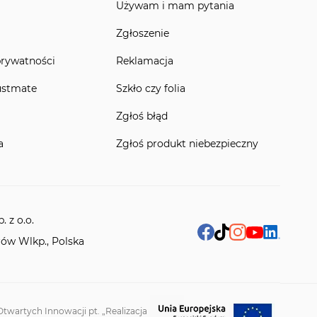
Używam i mam pytania
Zgłoszenie
prywatności
Reklamacja
ustmate
Szkło czy folia
Zgłoś błąd
a
Zgłoś produkt niebezpieczny
 z o.o.
rów Wlkp., Polska
twartych Innowacji pt. „Realizacja