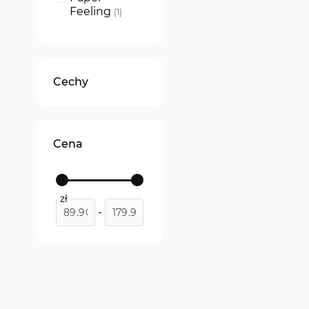
Feeling
produkt
1
Cechy
Cena
zł
-