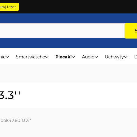
ryj teraz
nie
Smartwatche
Plecaki
Audio
Uchwyty
D
.3''
ook3 360 13.3''