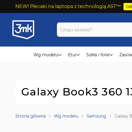
NEW! Plecaki na laptopa z technologią AST™
Odk
Przejdź
do
treści
Wg modelu
Etui
Szkła i folie
Zasila
Galaxy Book3 360 13
Strona główna
Wg modelu
Samsung
Galaxy B