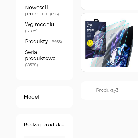
Nowości i
promocje
produkty
696
Wg modelu
produkty
17875
Produkty
produkty
18966
Seria
produktowa
produkty
18528
Produkty
3
Model
Rodzaj produktu