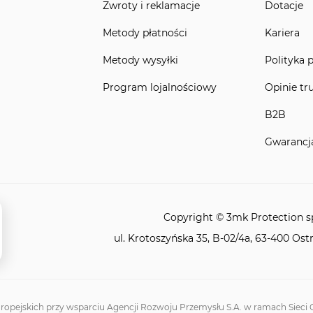
Zwroty i reklamacje
Dotacje
Metody płatności
Kariera
Metody wysyłki
Polityka 
Program lojalnościowy
Opinie tr
B2B
Gwarancj
Copyright © 3mk Protection sp.
ul. Krotoszyńska 35, B-02/4a, 63-400 Ost
ropejskich przy wsparciu Agencji Rozwoju Przemysłu S.A. w ramach Sieci O