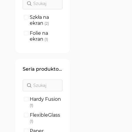
Szkła na
ekran
produkty
2
Folie na
ekran
produkt
1
Seria produktowa
Hardy Fusion
produkt
1
FlexibleGlass
produkt
1
Paper