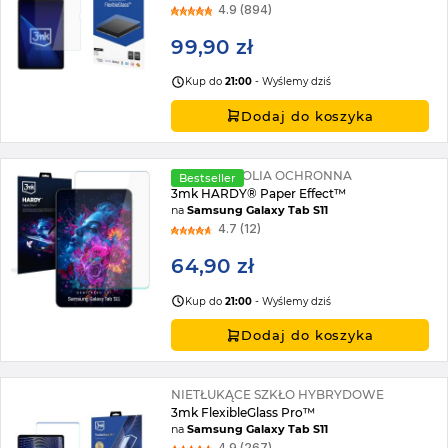
4.9 (894)
99,90 zł
Kup do
21:00
- Wyślemy dziś
Dodaj do koszyka
MATOWA FOLIA OCHRONNA
Bestseller
3mk HARDY® Paper Effect™
na
Samsung Galaxy Tab S11
4.7 (12)
64,90 zł
Kup do
21:00
- Wyślemy dziś
Dodaj do koszyka
NIETŁUKĄCE SZKŁO HYBRYDOWE
3mk FlexibleGlass Pro™
na
Samsung Galaxy Tab S11
4.9 (267)