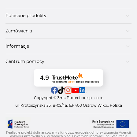
Polecane produkty
Zamówienia
Informacje
Centrum pomocy
4.9
Na podstawie
21 571
opinii
z całego okresu
Copyright © 3mk Protection sp. z o.o.
ul. Krotoszyńska 35, B-02/4a, 63-400 Ostrów Wlkp., Polska
Realizuje projekt dofinansowany z funduszy europejskich przy wsparciu Agencji
Rozwoju Przemysłu S.A. w ramach Sieci Otwartych Innowacji pt. „Realizacja