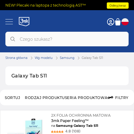
NEW! Plecaki na laptopa z technologią AST™
Odkryj teraz
Strona główna
Wg modelu
Samsung
Galaxy Tab S11
Galaxy Tab S11
SORTUJ
RODZAJ PRODUKTU
SERIA PRODUKTOWA
FILTRY
2X FOLIA OCHRONNA MATOWA
3mk Paper Feeling™
na
Samsung Galaxy Tab S11
4.8 (108)