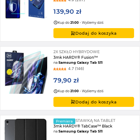
139,90 zł
Kup do
21:00
- Wyślemy dziś
Dodaj do koszyka
2X SZKŁO HYBRYDOWE
3mk HARDY® Fusion™
na
Samsung Galaxy Tab S11
4.7 (146)
79,90 zł
Kup do
21:00
- Wyślemy dziś
Dodaj do koszyka
ETUI Z PODSTAWKĄ NA TABLET
Premiera
3mk HARDY® TabCase™ Black
na
Samsung Galaxy Tab S11