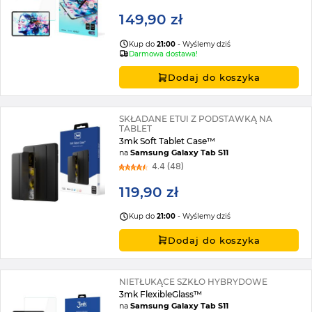
149,90 zł
Kup do
21:00
- Wyślemy dziś
Darmowa dostawa!
Dodaj do koszyka
SKŁADANE ETUI Z PODSTAWKĄ NA
TABLET
3mk Soft Tablet Case™
na
Samsung Galaxy Tab S11
4.4 (48)
119,90 zł
Kup do
21:00
- Wyślemy dziś
Dodaj do koszyka
NIETŁUKĄCE SZKŁO HYBRYDOWE
3mk FlexibleGlass™
na
Samsung Galaxy Tab S11