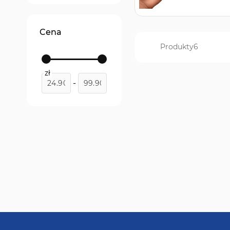
Privacy
produkt
1
Cena
Produkty
6
zł
-