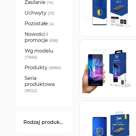
Zasilanie
produkty
74
Uchwyty
produkty
29
Pozostałe
produkty
4
Nowości i
promocje
produkty
698
Wg modelu
produkty
17868
Produkty
produkty
18960
Seria
produktowa
produkty
18522
Rodzaj produktu