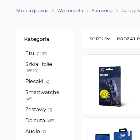
Strona główna
Wg modelu
Samsung
Galaxy S
Filtry
Kategoria
SORTUJ
RODZAJ 
Etui
produkty
1437
Szkła i folie
produkty
16820
Plecaki
produkty
4
Smartwatche
produkty
45
Zestawy
produkty
3
Do auta
produkty
457
Audio
produkty
7