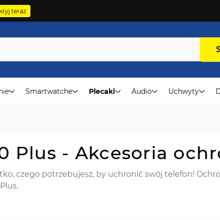
ryj teraz
nie
Smartwatche
Plecaki
Audio
Uchwyty
D
 Plus - Akcesoria och
ko, czego potrzebujesz, by uchronić swój telefon! Ochro
Plus.