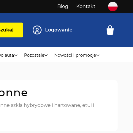
Blog
Kontakt
Szukaj
Logowanie
o auta
Pozostałe
Nowości i promocje
ronne
nne szkła hybrydowe i hartowane, etui i