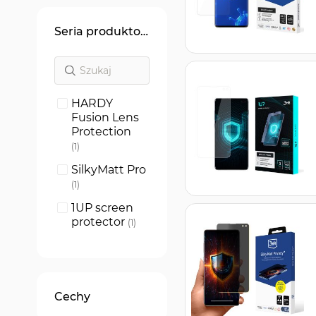
Seria produktowa
HARDY
Fusion Lens
Protection
produkt
1
SilkyMatt Pro
produkt
1
1UP screen
protector
produkt
1
SilverProtect
ion+
produkt
1
ARC+
produkt
1
Cechy
Silky Matt