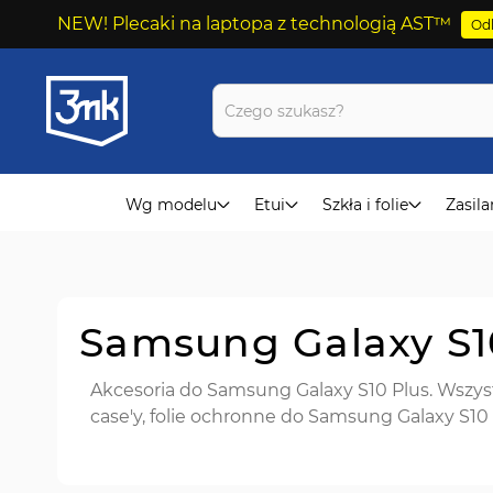
NEW! Plecaki na laptopa z technologią AST™
Odk
Przejdź
do
treści
Wg modelu
Etui
Szkła i folie
Zasila
Samsung Galaxy S10
Akcesoria do Samsung Galaxy S10 Plus. Wszyst
case'y, folie ochronne do Samsung Galaxy S10 