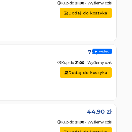
Kup do
21:00
- Wyślemy dziś
Dodaj do koszyka
79,90 zł
▶︎ wideo
Kup do
21:00
- Wyślemy dziś
Dodaj do koszyka
44,90 zł
Kup do
21:00
- Wyślemy dziś