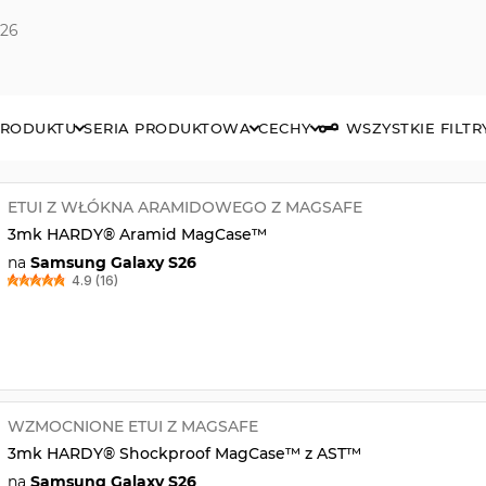
S26
PRODUKTU
SERIA PRODUKTOWA
CECHY
WSZYSTKIE FILTR
ETUI Z WŁÓKNA ARAMIDOWEGO Z MAGSAFE
3mk HARDY® Aramid MagCase™
na
Samsung Galaxy S26
4.9 (16)
WZMOCNIONE ETUI Z MAGSAFE
3mk HARDY® Shockproof MagCase™ z AST™
na
Samsung Galaxy S26