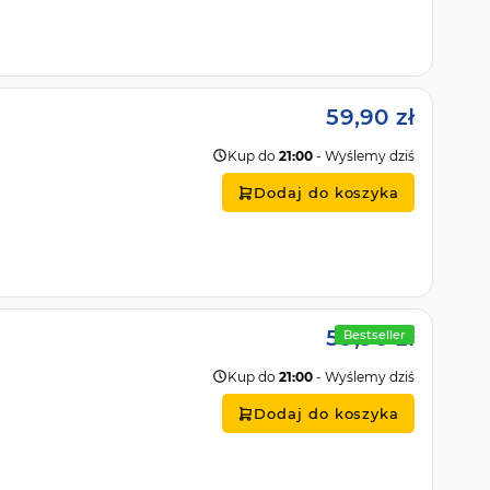
59,90 zł
Kup do
21:00
- Wyślemy dziś
Dodaj do koszyka
59,90 zł
Bestseller
Kup do
21:00
- Wyślemy dziś
Dodaj do koszyka