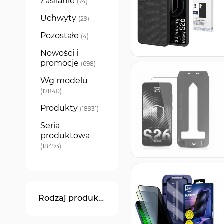
Zasilanie
produkty
74
Uchwyty
produkty
29
Pozostałe
produkty
4
Nowości i
promocje
produkty
698
Wg modelu
produkty
17840
Produkty
produkty
18931
Seria
produktowa
produkty
18493
Rodzaj produktu