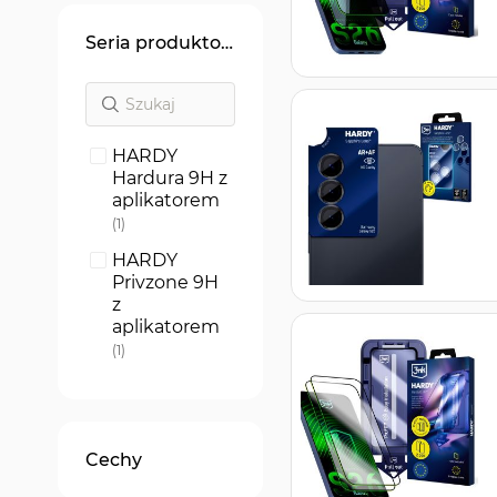
Seria produktowa
HARDY
Hardura 9H z
aplikatorem
produkt
1
HARDY
Privzone 9H
z
aplikatorem
produkt
1
Hardy Fusion
produkt
1
HARDY
Cechy
ARC+
produkt
1