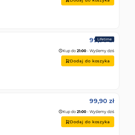
Dodaj do koszyka
99,90 zł
Lifetime
Kup do
21:00
- Wyślemy dziś
Dodaj do koszyka
99,90 zł
Kup do
21:00
- Wyślemy dziś
Dodaj do koszyka