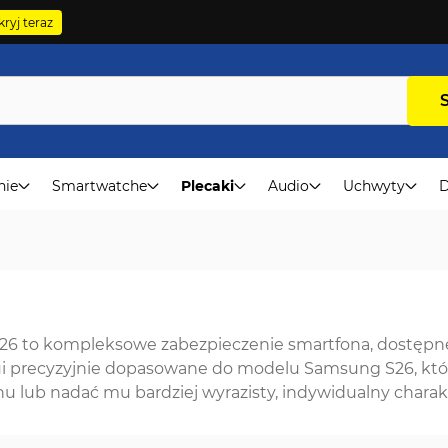
ryj teraz
nie
Smartwatche
Plecaki
Audio
Uchwyty
D
6 to kompleksowe zabezpieczenie smartfona, dostępne j
i etui precyzyjnie dopasowane do modelu Samsung S26, któ
u lub nadać mu bardziej wyrazisty, indywidualny charak