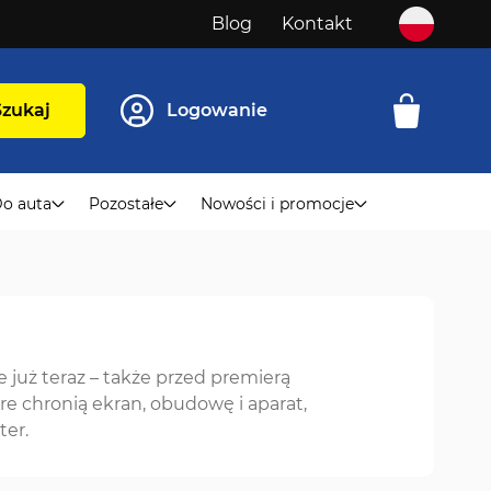
Blog
Kontakt
Szukaj
Logowanie
o auta
Pozostałe
Nowości i promocje
uż teraz – także przed premierą
re chronią ekran, obudowę i aparat,
ter.