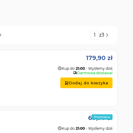
Strona
z
3
Y
179,90 zł
Kup do
21:00
- Wyślemy dziś
Darmowa dostawa!
Dodaj do koszyka
69,90 zł
Premiera
Kup do
21:00
- Wyślemy dziś