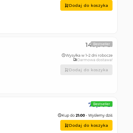
Dodaj do koszyka
149,90 zł
Bestseller
Wysyłka w 1–2 dni robocze
Darmowa dostawa!
Dodaj do koszyka
79,90 zł
Bestseller
Kup do
21:00
- Wyślemy dziś
Dodaj do koszyka