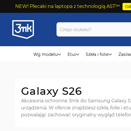
NEW! Plecaki na laptopa z technologią AST™
Odk
Przejdź
do
treści
Wg modelu
Etui
Szkła i folie
Zasila
Galaxy S26
Akcesoria ochronne 3mk do Samsung Galaxy S2
urządzenia. W ofercie znajdziesz szkła, folie 
pozwalając zachować oryginalny wygląd telefon