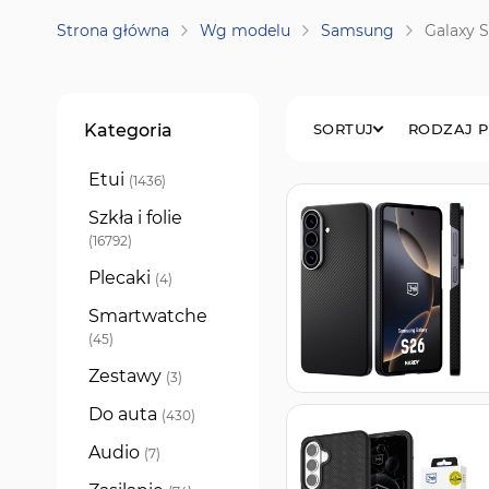
Strona główna
Wg modelu
Samsung
Galaxy 
Filtry
Kategoria
SORTUJ
RODZAJ 
Etui
produkty
1436
Szkła i folie
produkty
16792
Plecaki
produkty
4
Smartwatche
produkty
45
Zestawy
produkty
3
Do auta
produkty
430
Audio
produkty
7