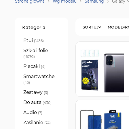
Strona główna
Wg modelu
Samsung
Galaxy 
Filtry
Kategoria
SORTUJ
MODEL
R
Etui
produkty
1436
Szkła i folie
produkty
16792
Plecaki
produkty
4
Smartwatche
produkty
45
Zestawy
produkty
3
Do auta
produkty
430
Audio
produkty
7
Zasilanie
produkty
74