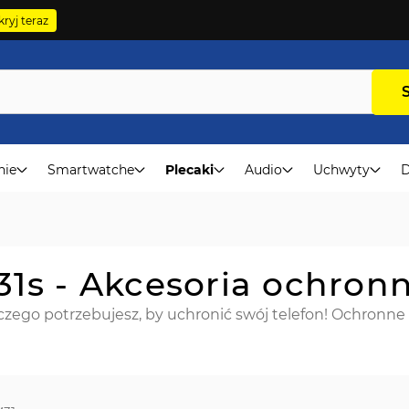
ryj teraz
nie
Smartwatche
Plecaki
Audio
Uchwyty
D
1s - Akcesoria ochron
ego potrzebujesz, by uchronić swój telefon! Ochronne sz