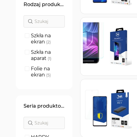
Rodzaj produktu
Szkła na
ekran
produkty
2
Szkła na
aparat
produkt
1
Folie na
ekran
produkty
5
Seria produktowa