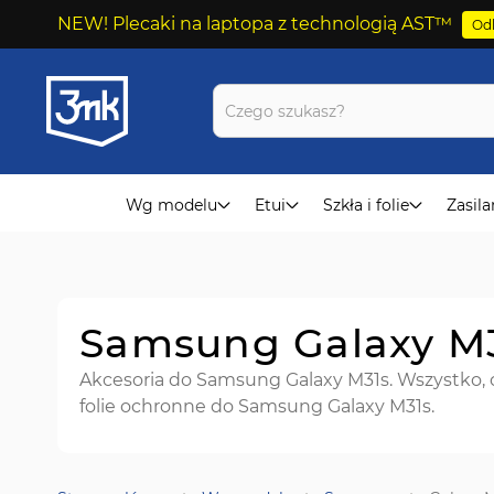
NEW! Plecaki na laptopa z technologią AST™
Odk
Przejdź
do
treści
Wg modelu
Etui
Szkła i folie
Zasila
Samsung Galaxy M3
Akcesoria do Samsung Galaxy M31s. Wszystko, cz
folie ochronne do Samsung Galaxy M31s.