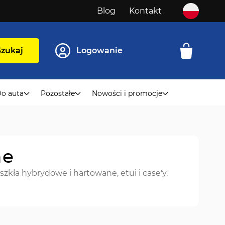
Blog
Kontakt
Szukaj
Logowanie
o auta
Pozostałe
Nowości i promocje
ne
kła hybrydowe i hartowane, etui i case'y,