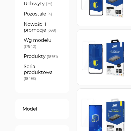
Uchwyty
produkty
29
Pozostałe
produkty
4
Nowości i
promocje
produkty
698
Wg modelu
produkty
17840
Produkty
produkty
18931
Seria
produktowa
produkty
18493
Model