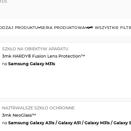
M31s
ODZAJ PRODUKTU
SERIA PRODUKTOWA
WSZYSTKIE FILT
SZKŁO NA OBIEKTYW APARATU
3mk HARDY® Fusion Lens Protection™
na
Samsung Galaxy M31s
NAJTRWALSZE SZKŁO OCHRONNE
3mk NeoGlass™
na
Samsung Galaxy A31s / Galaxy A51 / Galaxy M31s / Galaxy 