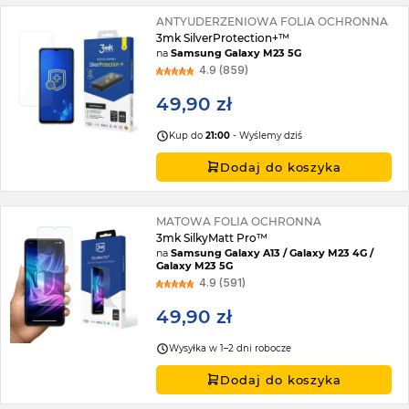
ANTYUDERZENIOWA FOLIA OCHRONNA
3mk SilverProtection+™
na
Samsung Galaxy M23 5G
4.9 (859)
49,90 zł
Kup do
21:00
- Wyślemy dziś
Dodaj do koszyka
MATOWA FOLIA OCHRONNA
3mk SilkyMatt Pro™
na
Samsung Galaxy A13 / Galaxy M23 4G /
Galaxy M23 5G
4.9 (591)
49,90 zł
Wysyłka w 1–2 dni robocze
Dodaj do koszyka