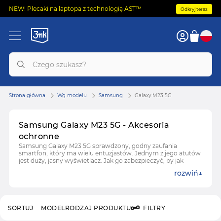
NEW! Plecaki na laptopa z technologią AST™
Odkryj teraz
Strona główna
Wg modelu
Samsung
Galaxy M23 5G
Samsung Galaxy M23 5G - Akcesoria
ochronne
Samsung Galaxy M23 5G sprawdzony, godny zaufania
smartfon, który ma wielu entuzjastów. Jednym z jego atutów
jest duży, jasny wyświetlacz. Jak go zabezpieczyć, by jak
najdłużej wyglądał idealnie? Z pomocą przychodzą
rozwiń
dedykowane akcesoria z naszego sklepu — wprost od
sprawdzonego producenta, 3mk.
Zobacz też:
etui do Samsunga Galaxy M23 5G
Zobacz też:
szkła i folie na Samsunga Galaxy M23 5G
SORTUJ
MODEL
RODZAJ PRODUKTU
FILTRY