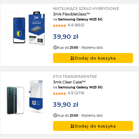
NIETŁUKĄCE SZKŁO HYBRYDOWE
3mk FlexibleGlass™
na
Samsung Galaxy M23 5G
4.9 (892)
39,90 zł
Kup do
21:00
- Wyślemy dziś
Dodaj do koszyka
ETUI TRANSPARENTNE
3mk Clear Case™
na
Samsung Galaxy M23 5G
4.9 (279)
39,90 zł
Kup do
21:00
- Wyślemy dziś
Dodaj do koszyka