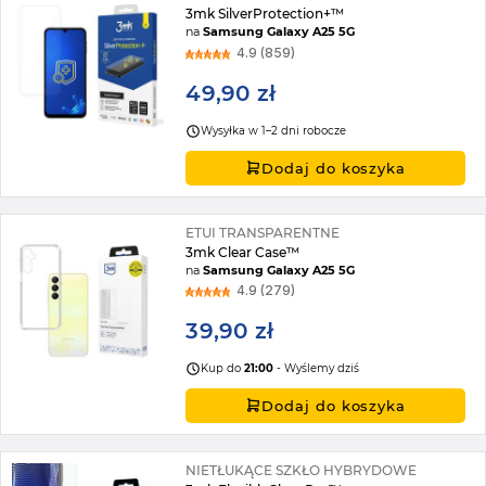
3mk SilverProtection+™
na
Samsung Galaxy A25 5G
4.9 (859)
49,90 zł
Wysyłka w 1–2 dni robocze
Dodaj do koszyka
ETUI TRANSPARENTNE
3mk Clear Case™
na
Samsung Galaxy A25 5G
4.9 (279)
39,90 zł
Kup do
21:00
- Wyślemy dziś
Dodaj do koszyka
NIETŁUKĄCE SZKŁO HYBRYDOWE