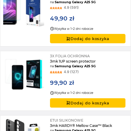
na
Samsung Galaxy A25 5G
4.9 (591)
49,90 zł
Wysyłka w 1–2 dni robocze
Dodaj do koszyka
3X FOLIA OCHRONNA
3mk 1UP screen protector
na
Samsung Galaxy A25 5G
4.9 (127)
99,90 zł
Wysyłka w 1–2 dni robocze
Dodaj do koszyka
ETUI SILIKONOWE
3mk HARDY® Mellow Case™ Black
na
Samsung Galaxy A25 5G