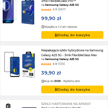
3mk FlexibleGlass Pro™
na
Samsung Galaxy A25 5G
4.9 (267)
99,90 zł
Wysyłka w 1–2 dni robocze
Dodaj do koszyka
Niepękające szkło hybrydowe na Samsung
Galaxy A25 5G - 3mk FlexibleGlass Max
na
Samsung Galaxy A25 5G
4.8 (125)
39,90 zł
Kup do
21:00
- Wyślemy dziś
Dodaj do koszyka
SZKŁO HARTOWANE NA APARAT