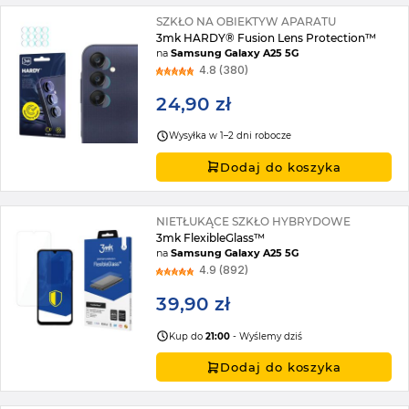
SZKŁO NA OBIEKTYW APARATU
3mk HARDY® Fusion Lens Protection™
na
Samsung Galaxy A25 5G
4.8 (380)
24,90 zł
Wysyłka w 1–2 dni robocze
Dodaj do koszyka
NIETŁUKĄCE SZKŁO HYBRYDOWE
3mk FlexibleGlass™
na
Samsung Galaxy A25 5G
4.9 (892)
39,90 zł
Kup do
21:00
- Wyślemy dziś
Dodaj do koszyka