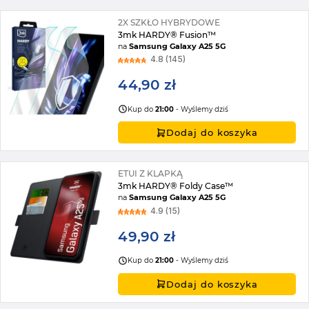
2X SZKŁO HYBRYDOWE
3mk HARDY® Fusion™
na
Samsung Galaxy A25 5G
4.8 (145)
44,90 zł
Kup do
21:00
- Wyślemy dziś
Dodaj do koszyka
ETUI Z KLAPKĄ
3mk HARDY® Foldy Case™
na
Samsung Galaxy A25 5G
4.9 (15)
49,90 zł
Kup do
21:00
- Wyślemy dziś
Dodaj do koszyka