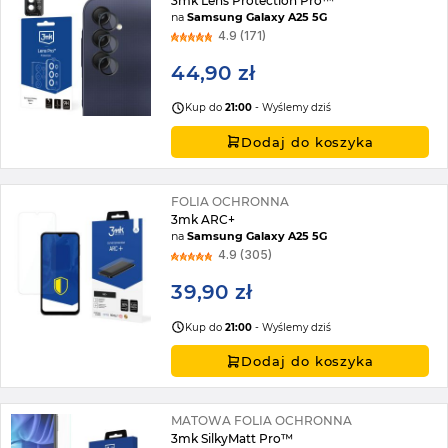
3mk Lens Protection Pro™
na
Samsung Galaxy A25 5G
4.9 (171)
44,90 zł
Kup do
21:00
- Wyślemy dziś
Dodaj do koszyka
FOLIA OCHRONNA
3mk ARC+
na
Samsung Galaxy A25 5G
4.9 (305)
39,90 zł
Kup do
21:00
- Wyślemy dziś
Dodaj do koszyka
MATOWA FOLIA OCHRONNA
3mk SilkyMatt Pro™