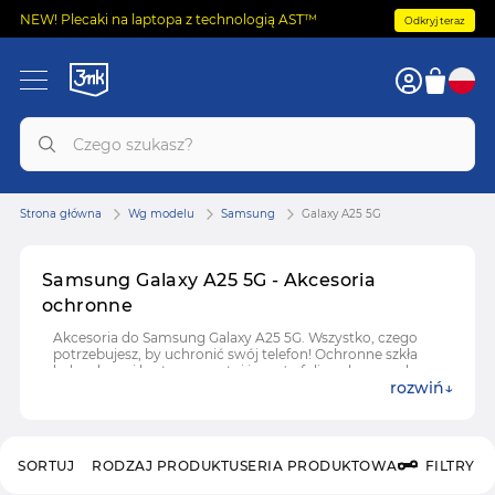
NEW! Plecaki na laptopa z technologią AST™
Odkryj teraz
Strona główna
Wg modelu
Samsung
Galaxy A25 5G
Samsung Galaxy A25 5G - Akcesoria
ochronne
Akcesoria do Samsung Galaxy A25 5G. Wszystko, czego
potrzebujesz, by uchronić swój telefon! Ochronne szkła
hybrydowe i hartowane, etui i case'y, folie ochronne do
rozwiń
Samsung Galaxy A25 5G.
SORTUJ
RODZAJ PRODUKTU
SERIA PRODUKTOWA
FILTRY