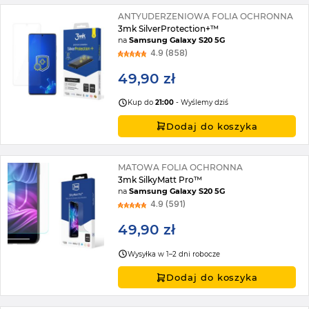
ANTYUDERZENIOWA FOLIA OCHRONNA
3mk SilverProtection+™
na
Samsung Galaxy S20 5G
4.9 (858)
49,90 zł
Kup do
21:00
- Wyślemy dziś
Dodaj do koszyka
MATOWA FOLIA OCHRONNA
3mk SilkyMatt Pro™
na
Samsung Galaxy S20 5G
4.9 (591)
49,90 zł
Wysyłka w 1–2 dni robocze
Dodaj do koszyka