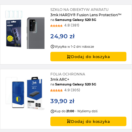
SZKŁO NA OBIEKTYW APARATU
3mk HARDY® Fusion Lens Protection™
na
Samsung Galaxy S20 5G
4.8 (381)
24,90 zł
Wysyłka w 1–2 dni robocze
Dodaj do koszyka
FOLIA OCHRONNA
3mk ARC+
na
Samsung Galaxy S20 5G
4.9 (305)
39,90 zł
Kup do
21:00
- Wyślemy dziś
Dodaj do koszyka