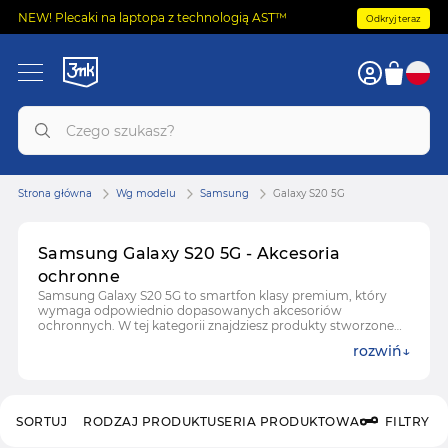
NEW! Plecaki na laptopa z technologią AST™
Odkryj teraz
Strona główna
Wg modelu
Samsung
Galaxy S20 5G
Samsung Galaxy S20 5G - Akcesoria
ochronne
Samsung Galaxy S20 5G to smartfon klasy premium, który
wymaga odpowiednio dopasowanych akcesoriów
ochronnych. W tej kategorii znajdziesz produkty stworzone
specjalnie z myślą o tym modelu, szkła hartowane, szkła
rozwiń
hybrydowe, folie ochronne i osłony aparatu Galaxy S20 5G,
dopasowane do ekranu i konstrukcji urządzenia.
SORTUJ
RODZAJ PRODUKTU
SERIA PRODUKTOWA
FILTRY