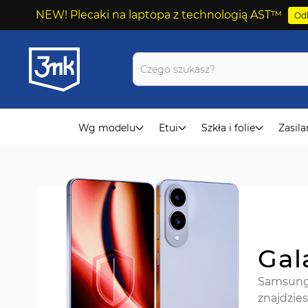
NEW! Plecaki na laptopa z technologią AST™
Odk
Przejdź
do
treści
Wg modelu
Etui
Szkła i folie
Zasila
Gal
Samsung 
znajdzies