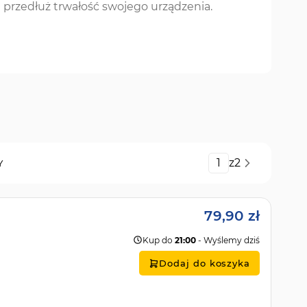
i przedłuż trwałość swojego urządzenia.
Strona
z
2
Y
79,90 zł
Kup do
21:00
- Wyślemy dziś
Dodaj do koszyka