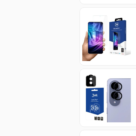
Just20g
Matt Case
produkt
1
Just20g
MagCase
produkt
1
Matt Case
Pro
produkt
1
HARDY
Tectra
produkt
1