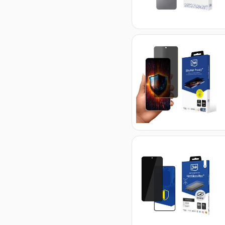
protector
produkt
1
SilverProtect
ion+
produkt
1
ARC+
produkt
1
Armor Case
produkt
1
Clear Case
produkt
1
Matt Case
produkt
1
Lens
Protection
Pro
produkt
1
Silky Matt
Privacy
produkt
1
Just20g
Clear Case
produkt
1