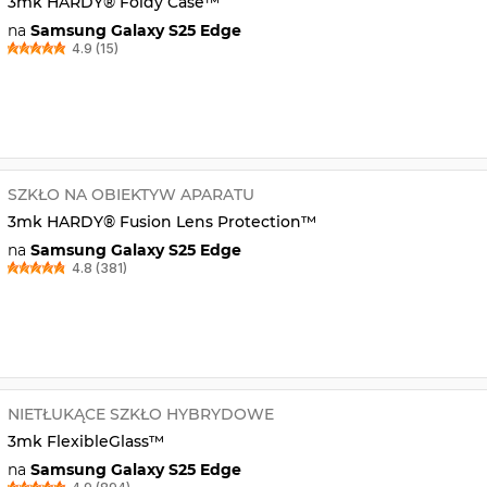
3mk HARDY® Foldy Case™
na
Samsung Galaxy S25 Edge
4.9 (15)
SZKŁO NA OBIEKTYW APARATU
3mk HARDY® Fusion Lens Protection™
na
Samsung Galaxy S25 Edge
4.8 (381)
NIETŁUKĄCE SZKŁO HYBRYDOWE
3mk FlexibleGlass™
na
Samsung Galaxy S25 Edge