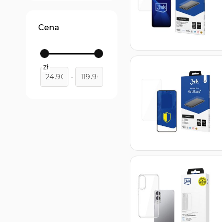
Pro
produkt
1
FlexibleGlass
Cena
produkt
1
HardGlass
Max
produkt
1
zł
-
HardGlass
Matt Max
produkt
1
HardGlass
Max Privacy
produkt
1
HardGlass
Max Lite
produkt
1
HardGlass
produkt
1
SilkyMatt Pro
produkt
1
1UP screen