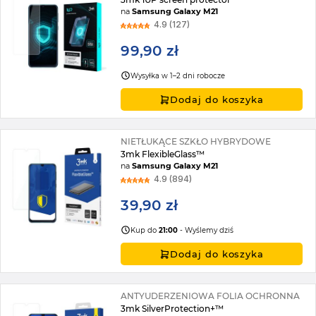
na
Samsung Galaxy M21
4.9 (127)
99,90 zł
Wysyłka w 1–2 dni robocze
Dodaj do koszyka
NIETŁUKĄCE SZKŁO HYBRYDOWE
3mk FlexibleGlass™
na
Samsung Galaxy M21
4.9 (894)
39,90 zł
Kup do
21:00
- Wyślemy dziś
Dodaj do koszyka
ANTYUDERZENIOWA FOLIA OCHRONNA
3mk SilverProtection+™