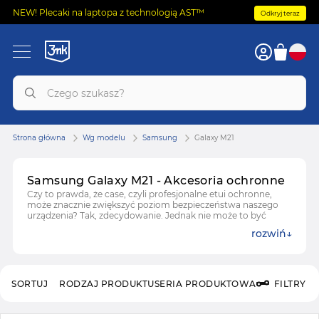
NEW! Plecaki na laptopa z technologią AST™
Odkryj teraz
Strona główna
Wg modelu
Samsung
Galaxy M21
Samsung Galaxy M21 - Akcesoria ochronne
Czy to prawda, że case, czyli profesjonalne etui ochronne,
może znacznie zwiększyć poziom bezpieczeństwa naszego
urządzenia? Tak, zdecydowanie. Jednak nie może to być
dowolny futerał ochronny. Powinien to być produkt
rozwiń
najwyższej jakości. Po czym go poznać?
Zobacz też:
folie ochronne do Samsunga Galaxy M21
SORTUJ
RODZAJ PRODUKTU
SERIA PRODUKTOWA
FILTRY