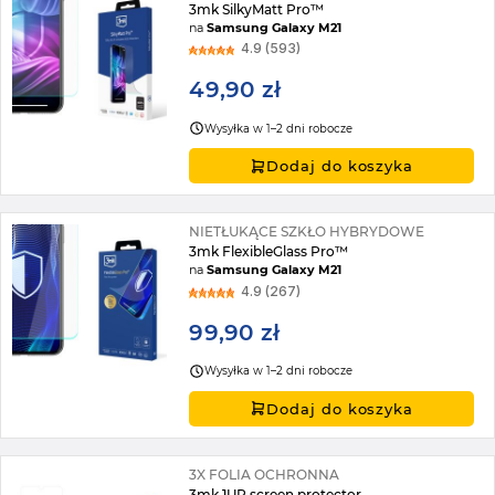
3mk SilkyMatt Pro™
na
Samsung Galaxy M21
4.9 (593)
49,90 zł
Wysyłka w 1–2 dni robocze
Dodaj do koszyka
NIETŁUKĄCE SZKŁO HYBRYDOWE
3mk FlexibleGlass Pro™
na
Samsung Galaxy M21
4.9 (267)
99,90 zł
Wysyłka w 1–2 dni robocze
Dodaj do koszyka
3X FOLIA OCHRONNA
3mk 1UP screen protector