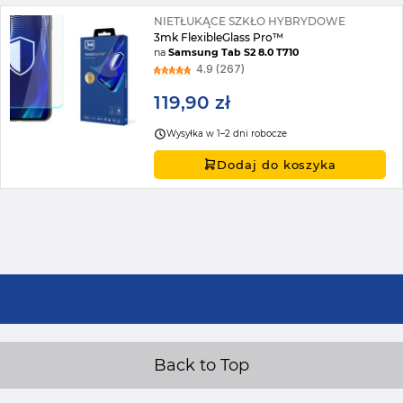
NIETŁUKĄCE SZKŁO HYBRYDOWE
3mk FlexibleGlass Pro™
na
Samsung Tab S2 8.0 T710
4.9 (267)
119,90 zł
Wysyłka w 1–2 dni robocze
Dodaj do koszyka
Back to Top