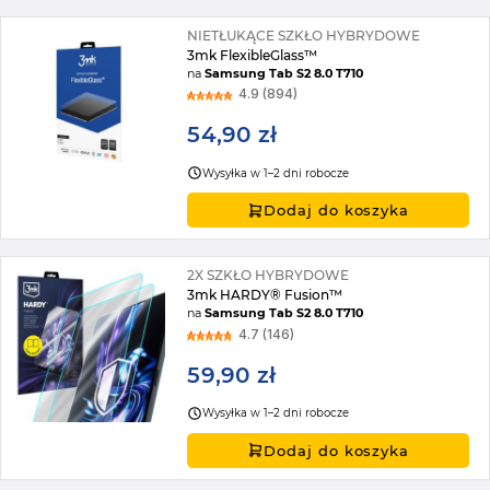
NIETŁUKĄCE SZKŁO HYBRYDOWE
3mk FlexibleGlass™
na
Samsung Tab S2 8.0 T710
4.9 (894)
54,90 zł
Wysyłka w 1–2 dni robocze
Dodaj do koszyka
2X SZKŁO HYBRYDOWE
3mk HARDY® Fusion™
na
Samsung Tab S2 8.0 T710
4.7 (146)
59,90 zł
Wysyłka w 1–2 dni robocze
Dodaj do koszyka