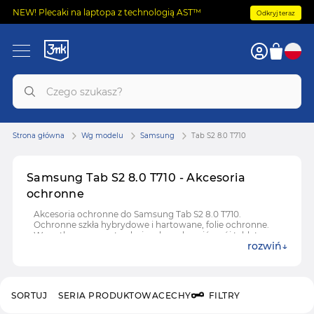
NEW! Plecaki na laptopa z technologią AST™
Odkryj teraz
Strona główna
Wg modelu
Samsung
Tab S2 8.0 T710
Samsung Tab S2 8.0 T710 - Akcesoria
ochronne
Akcesoria ochronne do Samsung Tab S2 8.0 T710.
Ochronne szkła hybrydowe i hartowane, folie ochronne.
Wszystko czego potrzebujesz by uchronić swój tablet
rozwiń
Samsung od uszkodzeń.
SORTUJ
SERIA PRODUKTOWA
CECHY
FILTRY