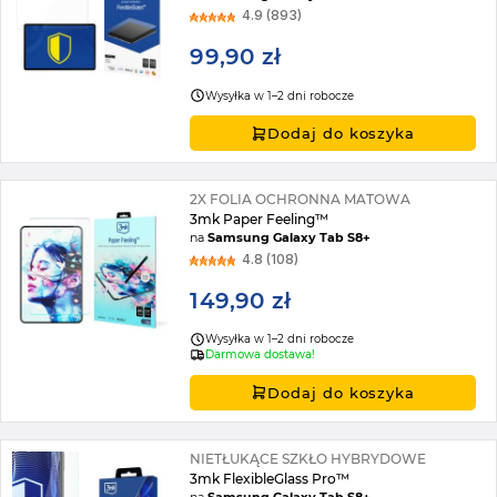
4.9 (893)
99,90 zł
Wysyłka w 1–2 dni robocze
Dodaj do koszyka
2X FOLIA OCHRONNA MATOWA
3mk Paper Feeling™
na
Samsung Galaxy Tab S8+
4.8 (108)
149,90 zł
Wysyłka w 1–2 dni robocze
Darmowa dostawa!
Dodaj do koszyka
NIETŁUKĄCE SZKŁO HYBRYDOWE
3mk FlexibleGlass Pro™
na
Samsung Galaxy Tab S8+