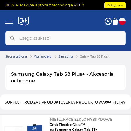
NEW! Plecaki na laptopa z technologią AST™
Odkryj teraz
Strona główna
Wg modelu
Samsung
Galaxy Tab S8 Plus+
Samsung Galaxy Tab S8 Plus+ - Akcesoria
ochronne
SORTUJ
RODZAJ PRODUKTU
SERIA PRODUKTOWA
FILTRY
NIETŁUKĄCE SZKŁO HYBRYDOWE
3mk FlexibleGlass™
na
Samsung Galaxy Tab S8+