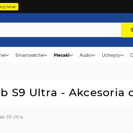
ryj teraz
nie
Smartwatche
Plecaki
Audio
Uchwyty
D
 S9 Ultra - Akcesoria
ab S9 Ultra