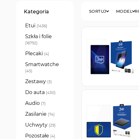
Filtry
Kategoria
SORTUJ
MODEL
R
Etui
produkty
1436
Szkła i folie
produkty
16792
Plecaki
produkty
4
Smartwatche
produkty
45
Zestawy
produkty
3
Do auta
produkty
430
Audio
produkty
7
Zasilanie
produkty
74
Uchwyty
produkty
29
Pozostałe
produkty
4