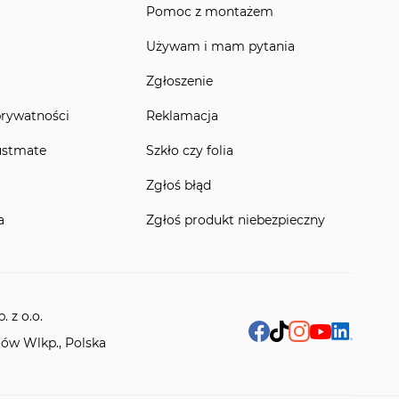
Pomoc z montażem
Używam i mam pytania
Zgłoszenie
prywatności
Reklamacja
ustmate
Szkło czy folia
Zgłoś błąd
a
Zgłoś produkt niebezpieczny
 z o.o.
rów Wlkp., Polska