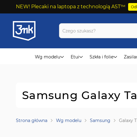
NEW! Plecaki na laptopa z technologią AST™
Odk
Przejdź
do
treści
Wg modelu
Etui
Szkła i folie
Zasila
Samsung Galaxy Tab
Strona główna
Wg modelu
Samsung
Galaxy T