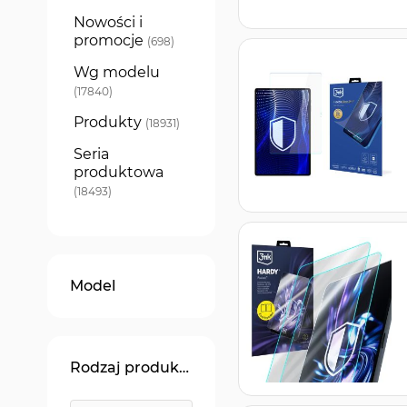
Nowości i
promocje
produkty
698
Wg modelu
produkty
17840
Produkty
produkty
18931
Seria
produktowa
produkty
18493
Model
Rodzaj produktu