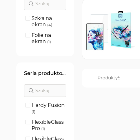
Szkła na
ekran
produkty
4
Folie na
ekran
produkt
1
Seria produktowa
Produkty
5
Hardy Fusion
produkt
1
FlexibleGlass
Pro
produkt
1
FlexibleGlass