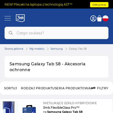
NEW! Plecaki na laptopa z technologią AST™
Odkryj teraz
Strona główna
Wg modelu
Samsung
Galaxy Tab S8
Samsung Galaxy Tab S8 - Akcesoria
ochronne
SORTUJ
RODZAJ PRODUKTU
SERIA PRODUKTOWA
FILTRY
NIETŁUKĄCE SZKŁO HYBRYDOWE
3mk FlexibleGlass Pro™
na
Samsung Galaxy Tab S8