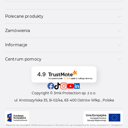
Polecane produkty
Zamówienia
Informacje
Centrum pomocy
4.9
Na podstawie
21 575
opinii
z całego okresu
Copyright © 3mk Protection sp. z o.o.
ul. Krotoszyńska 35, B-02/4a, 63-400 Ostrów Wlkp., Polska
Realizuje projekt dofinansowany z funduszy europejskich przy wsparciu Agencji