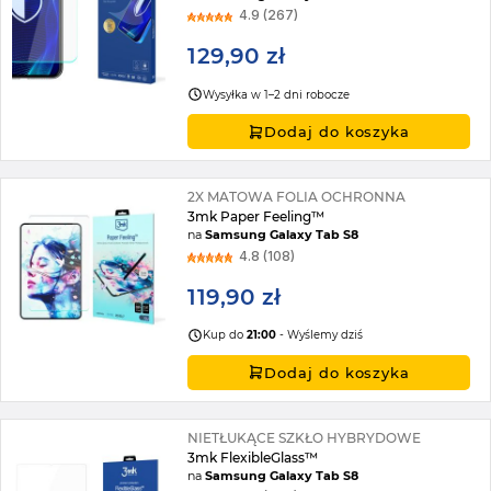
4.9 (267)
129,90 zł
Wysyłka w 1–2 dni robocze
Dodaj do koszyka
2X MATOWA FOLIA OCHRONNA
3mk Paper Feeling™
na
Samsung Galaxy Tab S8
4.8 (108)
119,90 zł
Kup do
21:00
- Wyślemy dziś
Dodaj do koszyka
NIETŁUKĄCE SZKŁO HYBRYDOWE
3mk FlexibleGlass™
na
Samsung Galaxy Tab S8