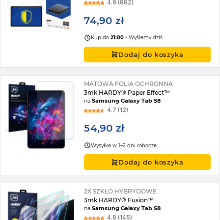
4.9 (892)
74,90 zł
Kup do
21:00
- Wyślemy dziś
Dodaj do koszyka
MATOWA FOLIA OCHRONNA
3mk HARDY® Paper Effect™
na
Samsung Galaxy Tab S8
4.7 (12)
54,90 zł
Wysyłka w 1–2 dni robocze
Dodaj do koszyka
2X SZKŁO HYBRYDOWE
3mk HARDY® Fusion™
na
Samsung Galaxy Tab S8
4.8 (145)