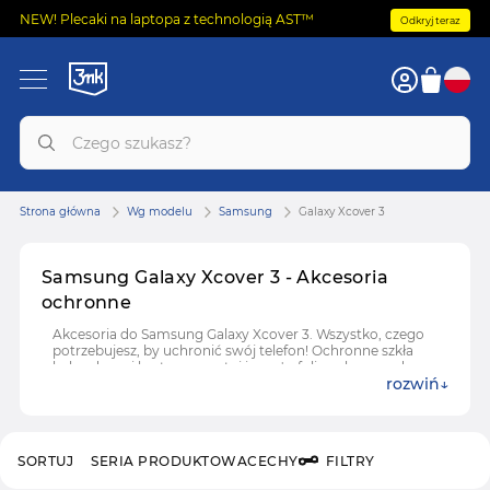
NEW! Plecaki na laptopa z technologią AST™
Odkryj teraz
Strona główna
Wg modelu
Samsung
Galaxy Xcover 3
Samsung Galaxy Xcover 3 - Akcesoria
ochronne
Akcesoria do Samsung Galaxy Xcover 3. Wszystko, czego
potrzebujesz, by uchronić swój telefon! Ochronne szkła
hybrydowe i hartowane, etui i case'y, folie ochronne do
rozwiń
Samsung Galaxy Xcover 3.
SORTUJ
SERIA PRODUKTOWA
CECHY
FILTRY