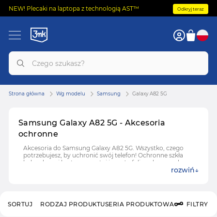
NEW! Plecaki na laptopa z technologią AST™
Odkryj teraz
Strona główna
Wg modelu
Samsung
Galaxy A82 5G
Samsung Galaxy A82 5G - Akcesoria
ochronne
Akcesoria do Samsung Galaxy A82 5G. Wszystko, czego
potrzebujesz, by uchronić swój telefon! Ochronne szkła
hybrydowe i hartowane, etui i case'y, folie ochronne do
rozwiń
Samsung Galaxy A82 5G.
SORTUJ
RODZAJ PRODUKTU
SERIA PRODUKTOWA
FILTRY