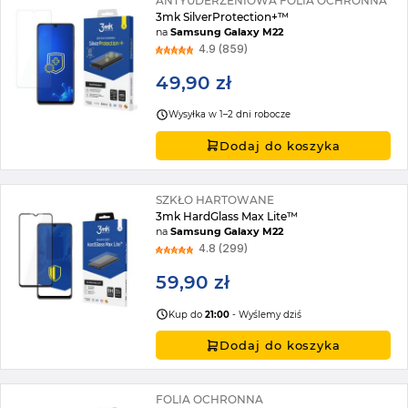
ANTYUDERZENIOWA FOLIA OCHRONNA
3mk SilverProtection+™
na
Samsung Galaxy M22
4.9 (859)
49,90 zł
Wysyłka w 1–2 dni robocze
Dodaj do koszyka
SZKŁO HARTOWANE
3mk HardGlass Max Lite™
na
Samsung Galaxy M22
4.8 (299)
59,90 zł
Kup do
21:00
- Wyślemy dziś
Dodaj do koszyka
FOLIA OCHRONNA