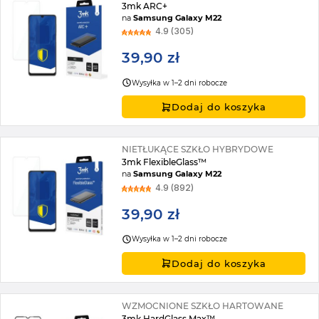
3mk ARC+
na
Samsung Galaxy M22
4.9 (305)
39,90 zł
Wysyłka w 1–2 dni robocze
Dodaj do koszyka
NIETŁUKĄCE SZKŁO HYBRYDOWE
3mk FlexibleGlass™
na
Samsung Galaxy M22
4.9 (892)
39,90 zł
Wysyłka w 1–2 dni robocze
Dodaj do koszyka
WZMOCNIONE SZKŁO HARTOWANE
3mk HardGlass Max™