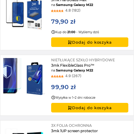
na
Samsung Galaxy M22
4.8 (182)
79,90 zł
Kup do
21:00
- Wyślemy dziś
Dodaj do koszyka
NIETŁUKĄCE SZKŁO HYBRYDOWE
3mk FlexibleGlass Pro™
na
Samsung Galaxy M22
4.9 (267)
99,90 zł
Wysyłka w 1–2 dni robocze
Dodaj do koszyka
3X FOLIA OCHRONNA
3mk 1UP screen protector