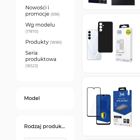
Nowości i
promocje
produkty
696
Wg modelu
produkty
17870
Produkty
produkty
18961
Seria
produktowa
produkty
18523
Model
Rodzaj produktu