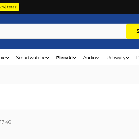
ryj teraz
nie
Smartwatche
Plecaki
Audio
Uchwyty
D
A17 4G