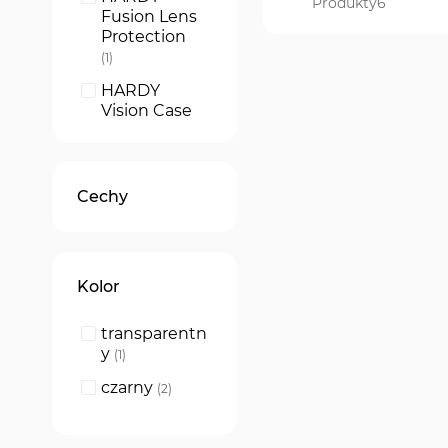
Produkty
6
Fusion Lens
Protection
produkt
1
HARDY
Vision Case
produkt
1
HARDY
Foldy Case
Cechy
produkt
1
HardGlass
Max
produkt
1
Kolor
Matt Case
Pro
produkt
1
transparentn
y
produkt
1
czarny
produkty
2