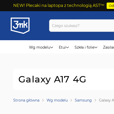
NEW! Plecaki na laptopa z technologią AST™
Odk
Przejdź
do
treści
Wg modelu
Etui
Szkła i folie
Zasila
Galaxy A17 4G
Strona główna
Wg modelu
Samsung
Galaxy 