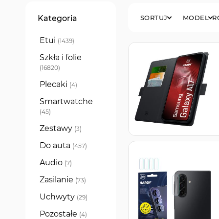
Filtry
Kategoria
SORTUJ
MODEL
R
Etui
produkty
1439
Szkła i folie
produkty
16820
Plecaki
produkty
4
Smartwatche
produkty
45
Zestawy
produkty
3
Do auta
produkty
457
Audio
produkty
7
Zasilanie
produkty
73
Uchwyty
produkty
29
Pozostałe
produkty
4