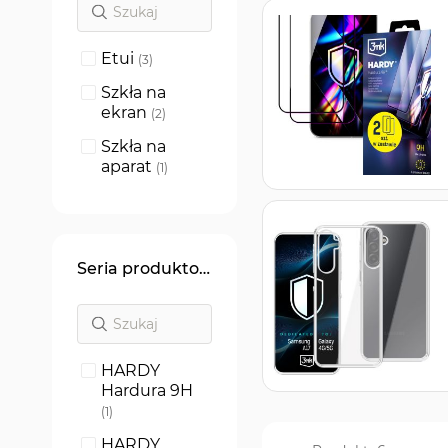
Etui
produkty
3
Szkła na
ekran
produkty
2
Szkła na
aparat
produkt
1
Seria produktowa
HARDY
Hardura 9H
produkt
1
HARDY