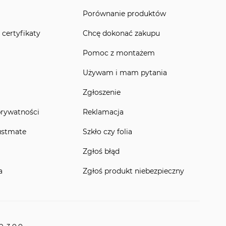
Porównanie produktów
 certyfikaty
Chcę dokonać zakupu
Pomoc z montażem
Używam i mam pytania
Zgłoszenie
prywatności
Reklamacja
ustmate
Szkło czy folia
Zgłoś błąd
a
Zgłoś produkt niebezpieczny
 z o.o.