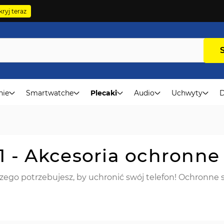
ryj teraz
nie
Smartwatche
Plecaki
Audio
Uchwyty
D
1 - Akcesoria ochronne
ego potrzebujesz, by uchronić swój telefon! Ochronne sz