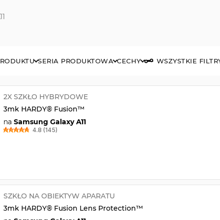
11
PRODUKTU
SERIA PRODUKTOWA
CECHY
WSZYSTKIE FILTR
2X SZKŁO HYBRYDOWE
3mk HARDY® Fusion™
na
Samsung Galaxy A11
4.8 (145)
SZKŁO NA OBIEKTYW APARATU
3mk HARDY® Fusion Lens Protection™