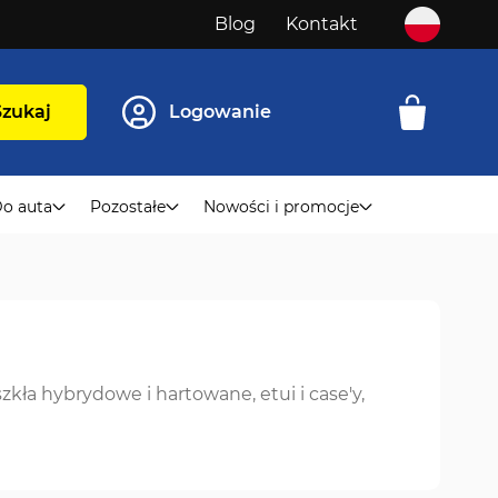
Blog
Kontakt
Szukaj
Logowanie
o auta
Pozostałe
Nowości i promocje
kła hybrydowe i hartowane, etui i case'y,