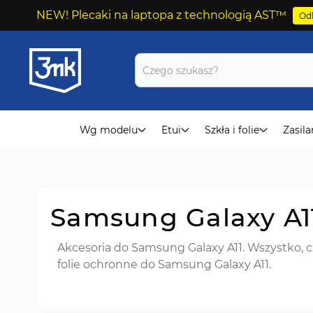
NEW! Plecaki na laptopa z technologią AST™
Odk
Przejdź
do
treści
Wg modelu
Etui
Szkła i folie
Zasila
Samsung Galaxy A1
Akcesoria do Samsung Galaxy A11. Wszystko, cz
folie ochronne do Samsung Galaxy A11.