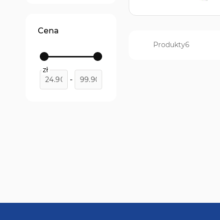
ARC+
produkt
1
Cena
Produkty
6
zł
-