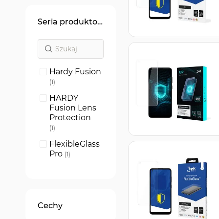
Seria produktowa
Hardy Fusion
produkt
1
HARDY
Fusion Lens
Protection
produkt
1
FlexibleGlass
Pro
produkt
1
FlexibleGlass
produkt
1
1UP screen
Cechy
protector
produkt
1