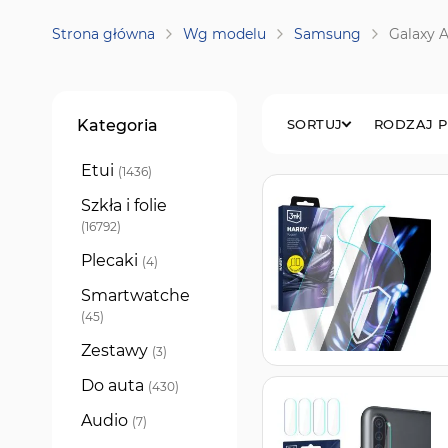
Strona główna
Wg modelu
Samsung
Galaxy A
Filtry
Kategoria
SORTUJ
RODZAJ 
Etui
produkty
1436
Szkła i folie
produkty
16792
Plecaki
produkty
4
Smartwatche
produkty
45
Zestawy
produkty
3
Do auta
produkty
430
Audio
produkty
7