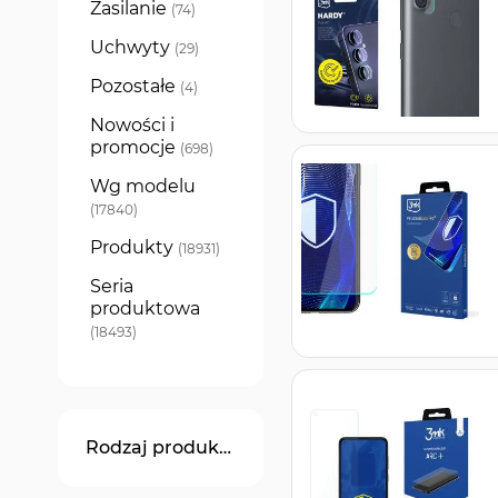
Zasilanie
produkty
74
Uchwyty
produkty
29
Pozostałe
produkty
4
Nowości i
promocje
produkty
698
Wg modelu
produkty
17840
Produkty
produkty
18931
Seria
produktowa
produkty
18493
Rodzaj produktu