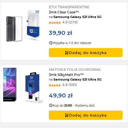
ETUI TRANSPARENTNE
3mk Clear Case™
na
Samsung Galaxy S21 Ultra 5G
4.9 (279)
39,90 zł
Wysyłka w 1–2 dni robocze
Dodaj do koszyka
MATOWA FOLIA OCHRONNA
3mk SilkyMatt Pro™
na
Samsung Galaxy S21 Ultra 5G
4.9 (591)
49,90 zł
Kup do
21:00
- Wyślemy dziś
Dodaj do koszyka