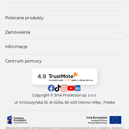
Polecane produkty
Zamówienia
Informacje
Centrum pomocy
4.9
Na podstawie
21 567
opinii
z całego okresu
Copyright © 3mk Protection sp. z o.o.
ul. Krotoszyńska 35, B-02/4a, 63-400 Ostrów Wlkp., Polska
Realizuje projekt dofinansowany z funduszy europejskich przy wsparciu Agencji