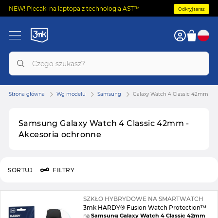
NEW! Plecaki na laptopa z technologią AST™
Odkryj teraz
Strona główna
Wg modelu
Samsung
Galaxy Watch 4 Classic 42mm
Samsung Galaxy Watch 4 Classic 42mm -
Akcesoria ochronne
SORTUJ
FILTRY
SZKŁO HYBRYDOWE NA SMARTWATCH
3mk HARDY® Fusion Watch Protection™
na
Samsung Galaxy Watch 4 Classic 42mm