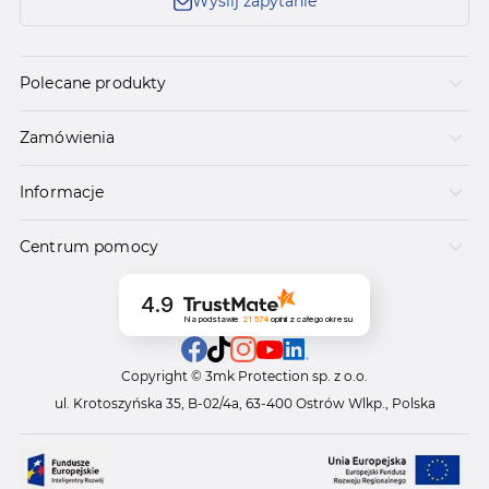
Wyślij zapytanie
Polecane produkty
Zamówienia
Informacje
Centrum pomocy
4.9
Na podstawie
21 574
opinii
z całego okresu
Copyright © 3mk Protection sp. z o.o.
ul. Krotoszyńska 35, B-02/4a, 63-400 Ostrów Wlkp., Polska