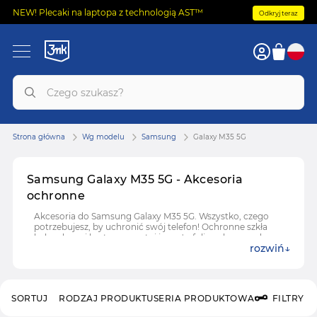
NEW! Plecaki na laptopa z technologią AST™
Odkryj teraz
Strona główna
Wg modelu
Samsung
Galaxy M35 5G
Samsung Galaxy M35 5G - Akcesoria
ochronne
Akcesoria do Samsung Galaxy M35 5G. Wszystko, czego
potrzebujesz, by uchronić swój telefon! Ochronne szkła
hybrydowe i hartowane, etui i case'y, folie ochronne do
rozwiń
Samsung Galaxy M35 5G.
SORTUJ
RODZAJ PRODUKTU
SERIA PRODUKTOWA
FILTRY