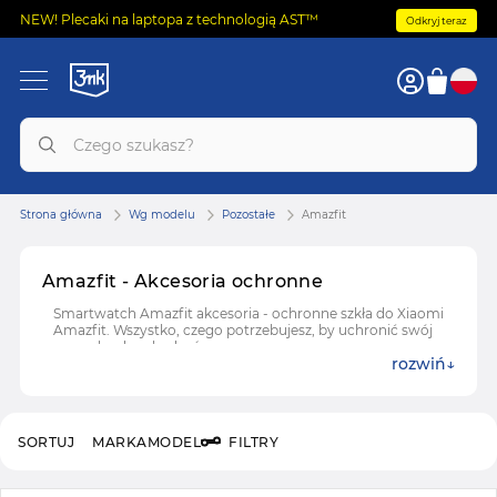
NEW! Plecaki na laptopa z technologią AST™
Odkryj teraz
Strona główna
Wg modelu
Pozostałe
Amazfit
Amazfit - Akcesoria ochronne
Smartwatch Amazfit akcesoria - ochronne szkła do Xiaomi
Amazfit. Wszystko, czego potrzebujesz, by uchronić swój
zegarek od uszkodzeń.
rozwiń
SORTUJ
MARKA
MODEL
FILTRY