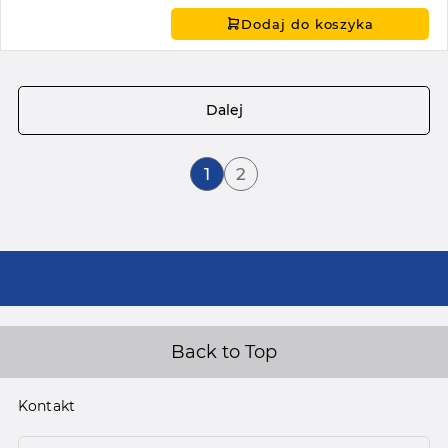
Dodaj do koszyka
Strona
Dalej
Aktualnie czytasz stronę
Strona
1
2
Back to Top
Kontakt