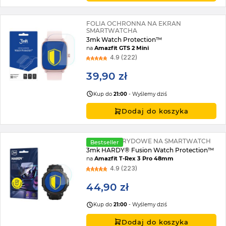
FOLIA OCHRONNA NA EKRAN
SMARTWATCHA
3mk Watch Protection™
na
Amazfit GTS 2 Mini
4.9 (222)
39,90 zł
Kup do
21:00
- Wyślemy dziś
Dodaj do koszyka
SZKŁO HYBRYDOWE NA SMARTWATCH
Bestseller
3mk HARDY® Fusion Watch Protection™
na
Amazfit T-Rex 3 Pro 48mm
4.9 (223)
44,90 zł
Kup do
21:00
- Wyślemy dziś
Dodaj do koszyka