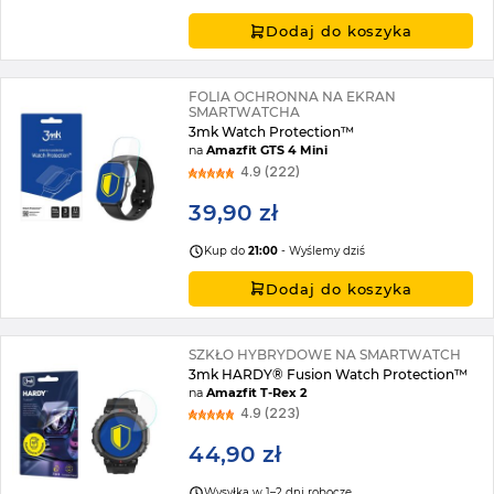
Dodaj do koszyka
FOLIA OCHRONNA NA EKRAN
SMARTWATCHA
3mk Watch Protection™
na
Amazfit GTS 4 Mini
4.9 (222)
39,90 zł
Kup do
21:00
- Wyślemy dziś
Dodaj do koszyka
SZKŁO HYBRYDOWE NA SMARTWATCH
3mk HARDY® Fusion Watch Protection™
na
Amazfit T-Rex 2
4.9 (223)
44,90 zł
Wysyłka w 1–2 dni robocze