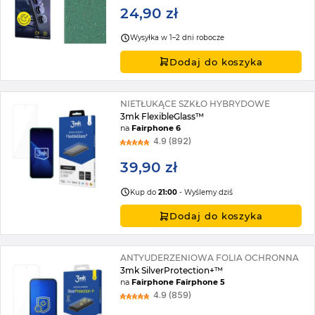
24,90 zł
Wysyłka w 1–2 dni robocze
Dodaj do koszyka
NIETŁUKĄCE SZKŁO HYBRYDOWE
3mk FlexibleGlass™
na
Fairphone 6
4.9 (892)
39,90 zł
Kup do
21:00
- Wyślemy dziś
Dodaj do koszyka
ANTYUDERZENIOWA FOLIA OCHRONNA
3mk SilverProtection+™
na
Fairphone Fairphone 5
4.9 (859)