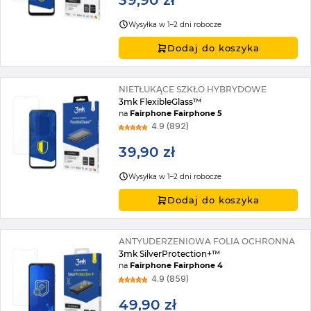
39,90 zł
Wysyłka w 1–2 dni robocze
Dodaj do koszyka
NIETŁUKĄCE SZKŁO HYBRYDOWE
3mk FlexibleGlass™
na
Fairphone Fairphone 5
4.9 (892)
39,90 zł
Wysyłka w 1–2 dni robocze
Dodaj do koszyka
ANTYUDERZENIOWA FOLIA OCHRONNA
3mk SilverProtection+™
na
Fairphone Fairphone 4
4.9 (859)
49,90 zł