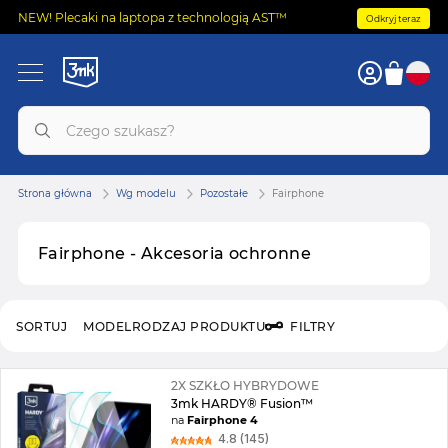
NEW! Plecaki na laptopa z technologią AST™
Odkryj teraz
Strona główna
Wg modelu
Pozostałe
Fairphone
Fairphone - Akcesoria ochronne
SORTUJ
MODEL
RODZAJ PRODUKTU
FILTRY
2X SZKŁO HYBRYDOWE
3mk HARDY® Fusion™
na
Fairphone 4
4.8 (145)