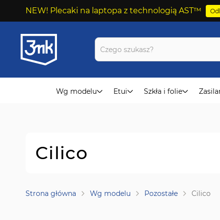
NEW! Plecaki na laptopa z technologią AST™
Odk
Przejdź
do
treści
Wg modelu
Etui
Szkła i folie
Zasila
Cilico
Strona główna
Wg modelu
Pozostałe
Cilico