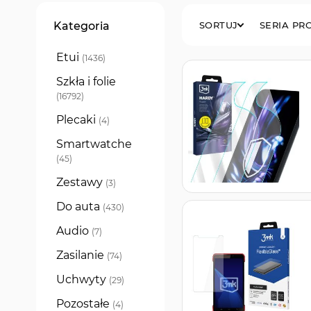
Filtry
Kategoria
SORTUJ
SERIA P
Etui
produkty
1436
Szkła i folie
produkty
16792
Plecaki
produkty
4
Smartwatche
produkty
45
Zestawy
produkty
3
Do auta
produkty
430
Audio
produkty
7
Zasilanie
produkty
74
Uchwyty
produkty
29
Pozostałe
produkty
4