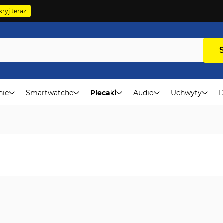
ryj teraz
nie
Smartwatche
Plecaki
Audio
Uchwyty
D