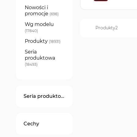
Nowości i
promocje
produkty
698
Wg modelu
Produkty
2
produkty
17840
Produkty
produkty
18931
Seria
produktowa
produkty
18493
Seria produktowa
Cechy