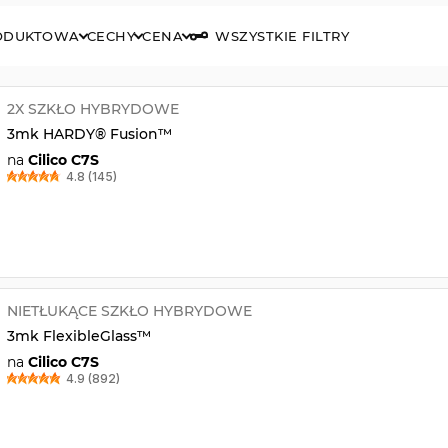
RODUKTOWA
CECHY
CENA
WSZYSTKIE FILTRY
2X SZKŁO HYBRYDOWE
3mk HARDY® Fusion™
na
Cilico C7S
4.8 (145)
NIETŁUKĄCE SZKŁO HYBRYDOWE
3mk FlexibleGlass™
na
Cilico C7S
4.9 (892)