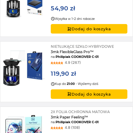
54,90 zł
Wysyłka w 1–2 dni robocze
Dodaj do koszyka
NIETŁUKĄCE SZKŁO HYBRYDOWE
3mk FlexibleGlass Pro™
na
Philipiak COOKOVER C-01
4.9 (267)
119,90 zł
Kup do
21:00
- Wyślemy dziś
Dodaj do koszyka
2X FOLIA OCHRONNA MATOWA
3mk Paper Feeling™
na
Philipiak COOKOVER C-01
4.8 (108)