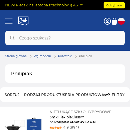
NEW! Plecaki na laptopa z technologią AST™
Odkryj teraz
Strona główna
Wg modelu
Pozostałe
Philipiak
Philipiak
SORTUJ
RODZAJ PRODUKTU
SERIA PRODUKTOWA
FILTRY
NIETŁUKĄCE SZKŁO HYBRYDOWE
3mk FlexibleGlass™
na
Philipiak COOKOVER C-01
4.9 (894)