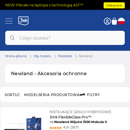
NEW! Plecaki na laptopa z technologią AST™
Odkryj teraz
Strona główna
Wg modelu
Pozostałe
Newland
Newland - Akcesoria ochronne
SORTUJ
MODEL
SERIA PRODUKTOWA
FILTRY
NIETŁUKĄCE SZKŁO HYBRYDOWE
3mk FlexibleGlass Pro™
na
Newland NQuire 1500 Mobula II
4.9 (267)