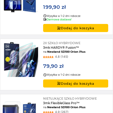
199,90 zł
Wysyłka w 1–2 dni robocze
Darmowa dostawa!
Dodaj do koszyka
2X SZKŁO HYBRYDOWE
3mk HARDY® Fusion™
na
Newland SD100 Orion Plus
4.8 (145)
79,90 zł
Wysyłka w 1–2 dni robocze
Dodaj do koszyka
NIETŁUKĄCE SZKŁO HYBRYDOWE
3mk FlexibleGlass Pro™
na
Newland SD100 Orion Plus
4.9 (267)