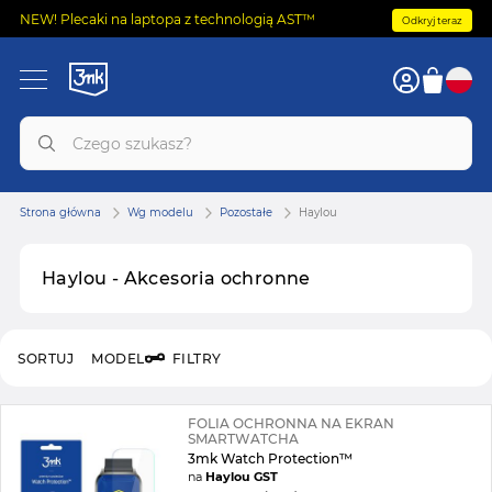
NEW! Plecaki na laptopa z technologią AST™
Odkryj teraz
Strona główna
Wg modelu
Pozostałe
Haylou
Haylou - Akcesoria ochronne
SORTUJ
MODEL
FILTRY
FOLIA OCHRONNA NA EKRAN
SMARTWATCHA
3mk Watch Protection™
na
Haylou GST