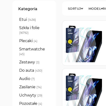
Filtry
Kategoria
SORTUJ
MODEL
R
Etui
produkty
1436
Szkła i folie
produkty
16792
Plecaki
produkty
4
Smartwatche
produkty
45
Zestawy
produkty
3
Do auta
produkty
430
Audio
produkty
7
Zasilanie
produkty
74
Uchwyty
produkty
29
Pozostałe
produkty
4