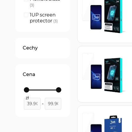
produkty
3
1UP screen
protector
produkty
3
ARC+
produkty
3
Cechy
Cena
zł
-