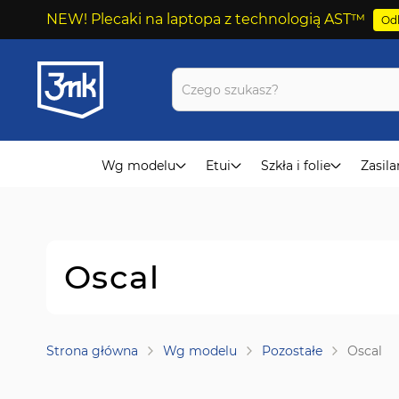
NEW! Plecaki na laptopa z technologią AST™
Odk
Przejdź
do
treści
Wg modelu
Etui
Szkła i folie
Zasila
Oscal
Strona główna
Wg modelu
Pozostałe
Oscal