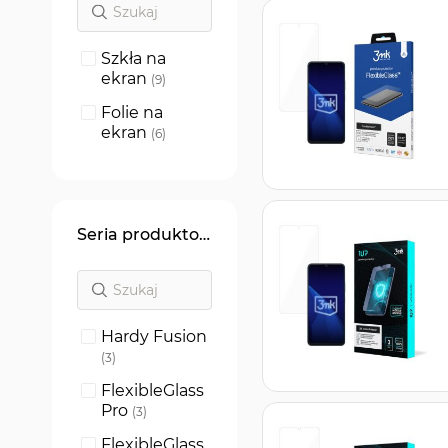
Szkła na
ekran
produkty
9
Folie na
ekran
produkty
6
Seria produktowa
Hardy Fusion
produkty
3
FlexibleGlass
Pro
produkty
3
FlexibleGlass