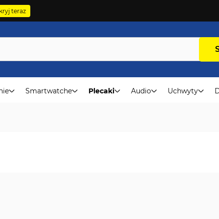
ryj teraz
nie
Smartwatche
Plecaki
Audio
Uchwyty
D