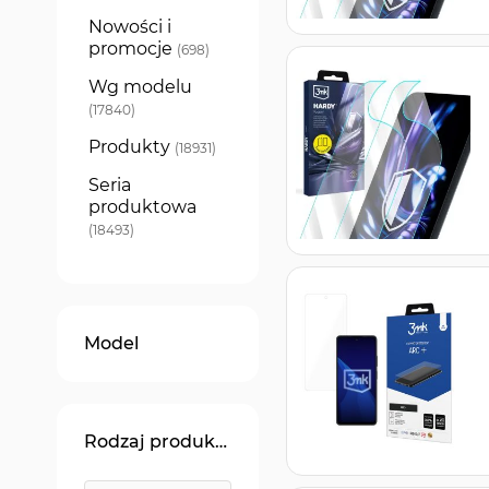
Nowości i
promocje
produkty
698
Wg modelu
produkty
17840
Produkty
produkty
18931
Seria
produktowa
produkty
18493
Model
Rodzaj produktu