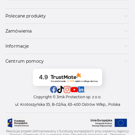
Polecane produkty
Zamówienia
Informacje
Centrum pomocy
4.9
Na podstawie
21 578
opinii
z całego okresu
Copyright © 3mk Protection sp. z o.o.
ul. Krotoszyńska 35, B-02/4a, 63-400 Ostrów Wlkp., Polska
Realizuje projekt dofinansowany z funduszy europejskich przy wsparciu Agencji
Rozwoju Przemysłu S.A. w ramach Sieci Otwartych Innowacji pt. „Realizacja