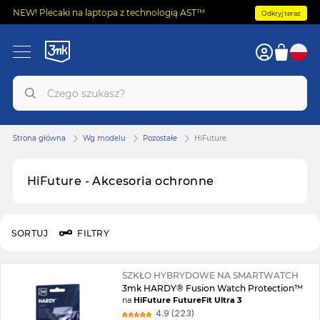
NEW! Plecaki na laptopa z technologią AST™
Odkryj teraz
Strona główna
Wg modelu
Pozostałe
HiFuture
HiFuture - Akcesoria ochronne
SORTUJ
FILTRY
SZKŁO HYBRYDOWE NA SMARTWATCH
3mk HARDY® Fusion Watch Protection™
na
HiFuture FutureFit Ultra 3
4.9 (223)