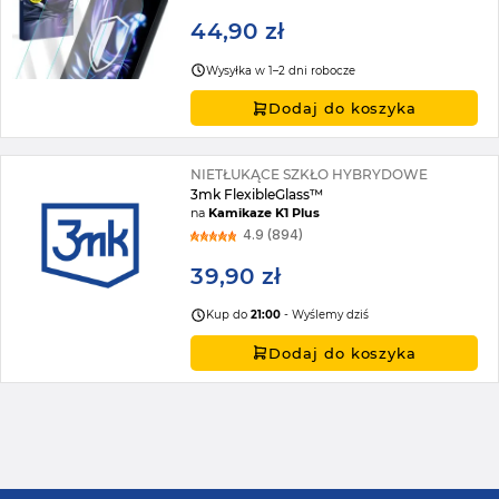
44,90 zł
Wysyłka w 1–2 dni robocze
Dodaj do koszyka
NIETŁUKĄCE SZKŁO HYBRYDOWE
3mk FlexibleGlass™
na
Kamikaze K1 Plus
4.9 (894)
39,90 zł
Kup do
21:00
- Wyślemy dziś
Dodaj do koszyka