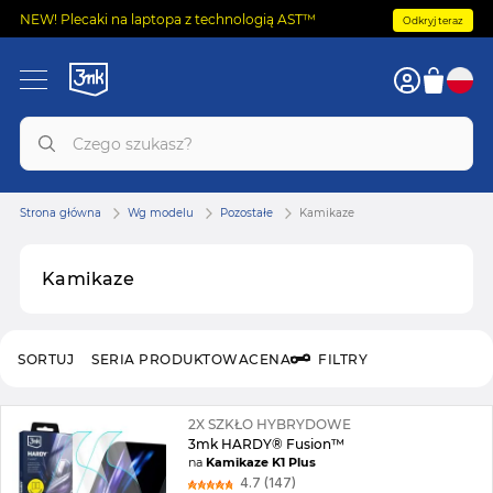
NEW! Plecaki na laptopa z technologią AST™
Odkryj teraz
Strona główna
Wg modelu
Pozostałe
Kamikaze
Kamikaze
SORTUJ
SERIA PRODUKTOWA
CENA
FILTRY
2X SZKŁO HYBRYDOWE
3mk HARDY® Fusion™
na
Kamikaze K1 Plus
4.7 (147)