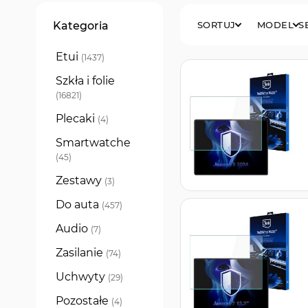
Filtry
Kategoria
SORTUJ
MODEL
S
Etui
produkty
1437
Szkła i folie
produkty
16821
Plecaki
produkty
4
Smartwatche
produkty
45
Zestawy
produkty
3
Do auta
produkty
457
Audio
produkty
7
Zasilanie
produkty
74
Uchwyty
produkty
29
Pozostałe
produkty
4