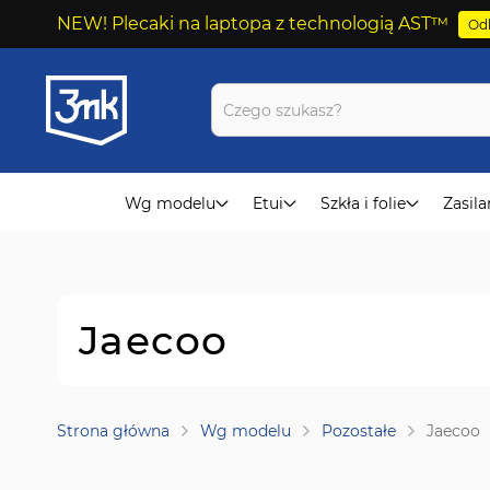
NEW! Plecaki na laptopa z technologią AST™
Odk
Przejdź
do
treści
Wg modelu
Etui
Szkła i folie
Zasila
Jaecoo
Strona główna
Wg modelu
Pozostałe
Jaecoo