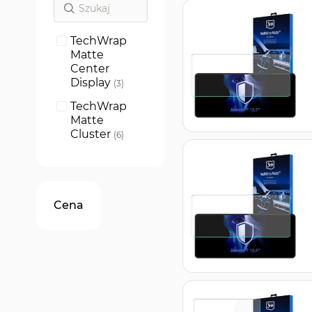
TechWrap
Matte
Center
Display
produkty
3
TechWrap
Matte
Cluster
produkty
6
Cena