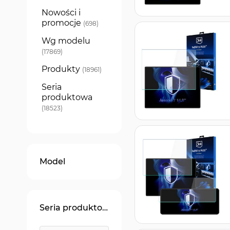
Nowości i
promocje
produkty
698
Wg modelu
produkty
17869
Produkty
produkty
18961
Seria
produktowa
produkty
18523
Model
Seria produktowa