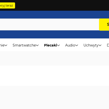
ryj teraz
nie
Smartwatche
Plecaki
Audio
Uchwyty
D