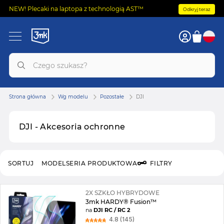
NEW! Plecaki na laptopa z technologią AST™
Odkryj teraz
Strona główna
Wg modelu
Pozostałe
DJI
DJI - Akcesoria ochronne
SORTUJ
MODEL
SERIA PRODUKTOWA
FILTRY
2X SZKŁO HYBRYDOWE
3mk HARDY® Fusion™
na
DJI RC / RC 2
4.8 (145)