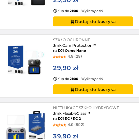
29,90 zł
Kup do
21:00
- Wyślemy dziś
Dodaj do koszyka
SZKŁO OCHRONNE
3mk Cam Protection™
na
DJI Osmo Nano
4.8 (28)
29,90 zł
Kup do
21:00
- Wyślemy dziś
Dodaj do koszyka
NIETŁUKĄCE SZKŁO HYBRYDOWE
3mk FlexibleGlass™
na
DJI RC / RC 2
4.9 (892)
39,90 zł