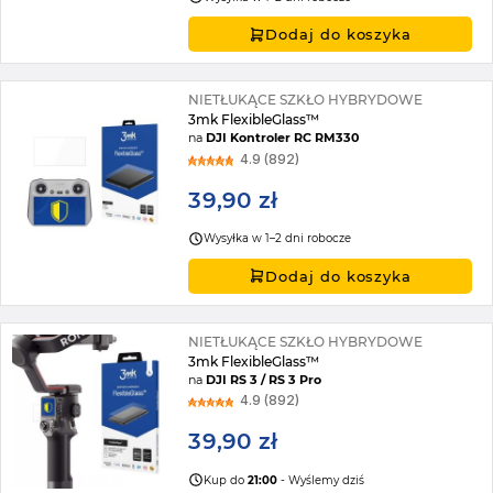
Dodaj do koszyka
NIETŁUKĄCE SZKŁO HYBRYDOWE
3mk FlexibleGlass™
na
DJI Kontroler RC RM330
4.9 (892)
39,90 zł
Wysyłka w 1–2 dni robocze
Dodaj do koszyka
NIETŁUKĄCE SZKŁO HYBRYDOWE
3mk FlexibleGlass™
na
DJI RS 3 / RS 3 Pro
4.9 (892)
39,90 zł
Kup do
21:00
- Wyślemy dziś