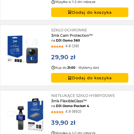
Wysyłka w 1–2 dni robocze
Dodaj do koszyka
SZKŁO OCHRONNE
3mk Cam Protection™
na
DJI Osmo 360
4.8 (28)
29,90 zł
Kup do
21:00
- Wyślemy dziś
Dodaj do koszyka
NIETŁUKĄCE SZKŁO HYBRYDOWE
3mk FlexibleGlass™
na
DJI Osmo Pocket 4
4.9 (892)
39,90 zł
Wysyłka w 1–2 dni robocze