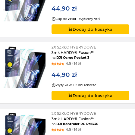
44,90 zł
Kup do
21:00
- Wyślemy dziś
Dodaj do koszyka
2X SZKŁO HYBRYDOWE
3mk HARDY® Fusion™
na
DJI Osmo Pocket 3
4.8 (145)
44,90 zł
Wysyłka w 1–2 dni robocze
Dodaj do koszyka
2X SZKŁO HYBRYDOWE
3mk HARDY® Fusion™
na
DJI Kontroler RC RM330
4.8 (145)