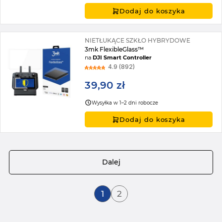
Dodaj do koszyka
NIETŁUKĄCE SZKŁO HYBRYDOWE
3mk FlexibleGlass™
na
DJI Smart Controller
4.9 (892)
39,90 zł
Wysyłka w 1–2 dni robocze
Dodaj do koszyka
Strona
Dalej
Aktualnie czytasz stronę
Strona
1
2