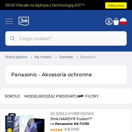
NEW! Plecaki na laptopa z technologią AST™
Odkryj teraz
Strona główna
Wg modelu
Pozostałe
Panasonic
Panasonic - Akcesoria ochronne
SORTUJ
MODEL
RODZAJ PRODUKTU
FILTRY
2X SZKŁO HYBRYDOWE
3mk HARDY® Fusion™
na
Panasonic KX-TU110
4.8 (145)