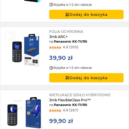
Wysyłka w 1–2 dni robocze
Dodaj do koszyka
FOLIA OCHRONNA
3mk ARC+
na
Panasonic KX-TU110
4.9 (305)
39,90 zł
Wysyłka w 1–2 dni robocze
Dodaj do koszyka
NIETŁUKĄCE SZKŁO HYBRYDOWE
3mk FlexibleGlass Pro™
na
Panasonic KX-TU110
4.9 (267)
99,90 zł