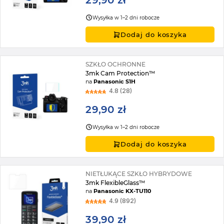
29,90 zł
Wysyłka w 1–2 dni robocze
Dodaj do koszyka
SZKŁO OCHRONNE
3mk Cam Protection™
na
Panasonic S1H
4.8 (28)
29,90 zł
Wysyłka w 1–2 dni robocze
Dodaj do koszyka
NIETŁUKĄCE SZKŁO HYBRYDOWE
3mk FlexibleGlass™
na
Panasonic KX-TU110
4.9 (892)
39,90 zł