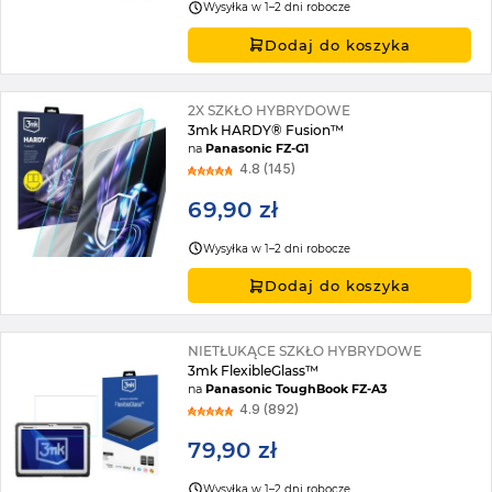
Wysyłka w 1–2 dni robocze
Dodaj do koszyka
2X SZKŁO HYBRYDOWE
3mk HARDY® Fusion™
na
Panasonic FZ-G1
4.8 (145)
69,90 zł
Wysyłka w 1–2 dni robocze
Dodaj do koszyka
NIETŁUKĄCE SZKŁO HYBRYDOWE
3mk FlexibleGlass™
na
Panasonic ToughBook FZ-A3
4.9 (892)
79,90 zł
Wysyłka w 1–2 dni robocze