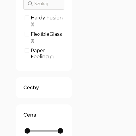
Hardy Fusion
produkt
1
FlexibleGlass
produkt
1
Paper
Feeling
produkt
1
Cechy
Cena