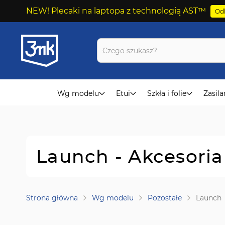
NEW! Plecaki na laptopa z technologią AST™
Odk
Przejdź
do
treści
Wg modelu
Etui
Szkła i folie
Zasila
Launch - Akcesori
Strona główna
Wg modelu
Pozostałe
Launch