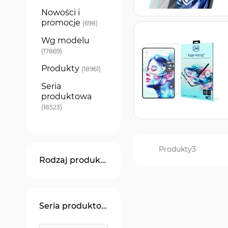
Nowości i
promocje
produkty
698
Wg modelu
produkty
17869
Produkty
produkty
18961
Seria
produktowa
produkty
18523
Produkty
3
Rodzaj produktu
Seria produktowa