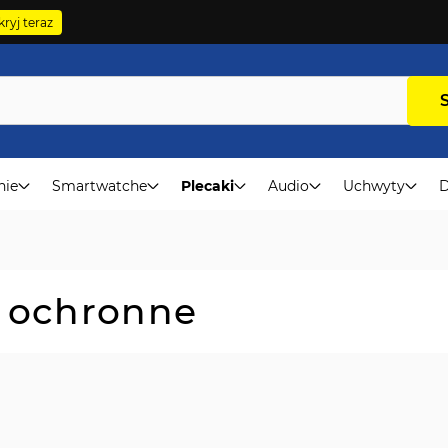
ryj teraz
nie
Smartwatche
Plecaki
Audio
Uchwyty
D
a ochronne