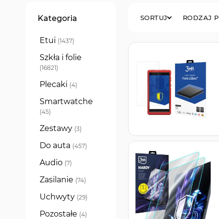
Filtry
Kategoria
SORTUJ
RODZAJ 
Etui
produkty
1437
Szkła i folie
produkty
16821
Plecaki
produkty
4
Smartwatche
produkty
45
Zestawy
produkty
3
Do auta
produkty
457
Audio
produkty
7
Zasilanie
produkty
74
Uchwyty
produkty
29
Pozostałe
produkty
4