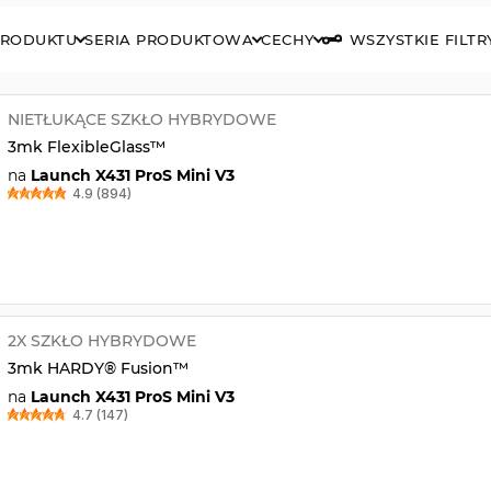
PRODUKTU
SERIA PRODUKTOWA
CECHY
WSZYSTKIE FILTR
NIETŁUKĄCE SZKŁO HYBRYDOWE
3mk FlexibleGlass™
na
Launch X431 ProS Mini V3
4.9 (894)
2X SZKŁO HYBRYDOWE
3mk HARDY® Fusion™
na
Launch X431 ProS Mini V3
4.7 (147)