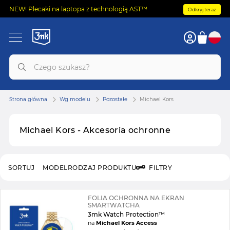
NEW! Plecaki na laptopa z technologią AST™
Odkryj teraz
Strona główna
Wg modelu
Pozostałe
Michael Kors
Michael Kors - Akcesoria ochronne
SORTUJ
MODEL
RODZAJ PRODUKTU
FILTRY
FOLIA OCHRONNA NA EKRAN
SMARTWATCHA
3mk Watch Protection™
na
Michael Kors Access