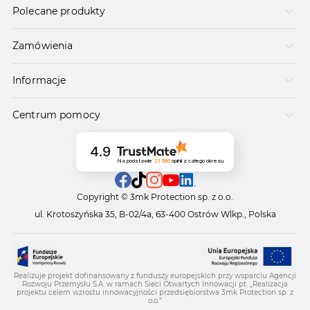
Polecane produkty
Zamówienia
Informacje
Centrum pomocy
4.9
Na podstawie
21 566
opinii
z całego okresu
Copyright © 3mk Protection sp. z o.o.
ul. Krotoszyńska 35, B-02/4a, 63-400 Ostrów Wlkp., Polska
Realizuje projekt dofinansowany z funduszy europejskich przy wsparciu Agencji
Rozwoju Przemysłu S.A. w ramach Sieci Otwartych Innowacji pt. „Realizacja
projektu celem wzrostu innowacyjności przedsiębiorstwa 3mk Protection sp. z
o.o.”