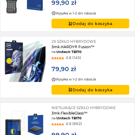
99,90 zł
Wysyłka w 1–2 dni robocze
Dodaj do koszyka
2X SZKŁO HYBRYDOWE
3mk HARDY® Fusion™
na
Unitech TB170
4.8 (145)
79,90 zł
Wysyłka w 1–2 dni robocze
Dodaj do koszyka
NIETŁUKĄCE SZKŁO HYBRYDOWE
3mk FlexibleGlass™
na
Unitech TB170
4.9 (892)