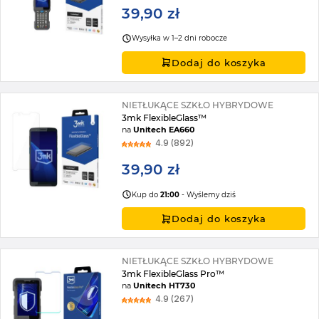
39,90 zł
Wysyłka w 1–2 dni robocze
Dodaj do koszyka
NIETŁUKĄCE SZKŁO HYBRYDOWE
3mk FlexibleGlass™
na
Unitech EA660
4.9 (892)
39,90 zł
Kup do
21:00
- Wyślemy dziś
Dodaj do koszyka
NIETŁUKĄCE SZKŁO HYBRYDOWE
3mk FlexibleGlass Pro™
na
Unitech HT730
4.9 (267)