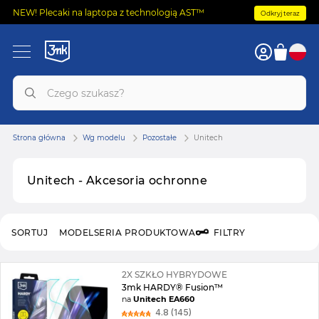
NEW! Plecaki na laptopa z technologią AST™
Odkryj teraz
Strona główna
Wg modelu
Pozostałe
Unitech
Unitech - Akcesoria ochronne
SORTUJ
MODEL
SERIA PRODUKTOWA
FILTRY
2X SZKŁO HYBRYDOWE
3mk HARDY® Fusion™
na
Unitech EA660
4.8 (145)